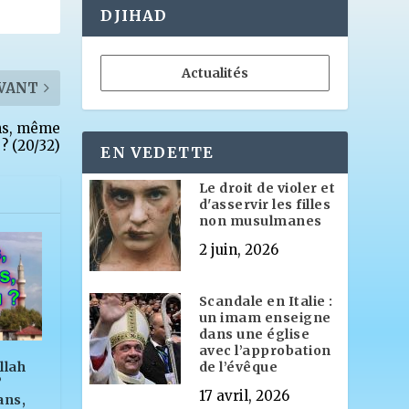
DJIHAD
Actualités
VANT
ans, même
 ? (20/32)
EN VEDETTE
Le droit de violer et
d'asservir les filles
non musulmanes
2 juin, 2026
Scandale en Italie :
un imam enseigne
dans une église
avec l’approbation
llah
de l’évêque
?
17 avril, 2026
ans,