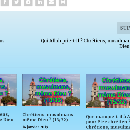
SUI
ens
Qui Allah prie-t-il ? Chrétiens, musulm
Dieu
iens,
Chrétiens, musulmans,
Que manque-t-il à A
 Dieu
même Dieu ? (13/32)
pour être chrétien 
Chrétiens, musulm
14 janvier 2019