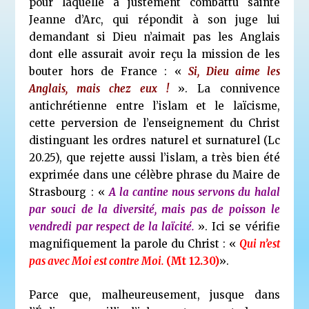
pour laquelle a justement combattu sainte
Jeanne d’Arc, qui répondit à son juge lui
demandant si Dieu n’aimait pas les Anglais
dont elle assurait avoir reçu la mission de les
bouter hors de France : «
Si,
Dieu aime les
Anglais, mais chez eux !
». La connivence
antichrétienne entre l’islam et le laïcisme,
cette perversion de l’enseignement du Christ
distinguant les ordres naturel et surnaturel (Lc
20.25), que rejette aussi l’islam, a très bien été
exprimée dans une célèbre phrase du Maire de
Strasbourg : «
A la cantine nous servons du halal
par souci de la diversité, mais pas de poisson le
vendredi par respect de la laïcité.
». Ici se vérifie
magnifiquement la parole du Christ : «
Qui n’est
pas avec Moi est contre Moi.
(Mt 12.30)
».
Parce que, malheureusement, jusque dans