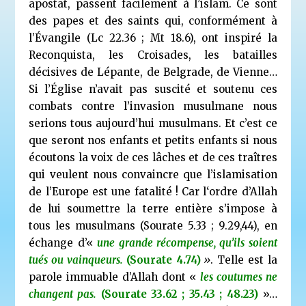
apostat, passent facilement à l’islam. Ce sont
des papes et des saints qui, conformément à
l’Évangile (Lc 22.36 ; Mt 18.6), ont inspiré la
Reconquista, les Croisades, les batailles
décisives de Lépante, de Belgrade, de Vienne…
Si l’Église n’avait pas suscité et soutenu ces
combats contre l’invasion musulmane nous
serions tous aujourd’hui musulmans. Et c’est ce
que seront nos enfants et petits enfants si nous
écoutons la voix de
ces lâches et de ces traîtres
qui veulent nous convaincre que l’islamisation
de l’Europe est une fatalité ! Car l‘ordre d’Allah
de lui soumettre la terre entière s’impose à
tous les musulmans (Sourate 5.33 ; 9.29,44), en
échange d’«
une grande récompense, qu’ils soient
tués ou vainqueurs.
(Sourate 4.74)
»
. Telle est la
parole immuable d’Allah dont «
les coutumes ne
changent pas.
(Sourate 33.62 ; 35.43 ; 48.23)
»…