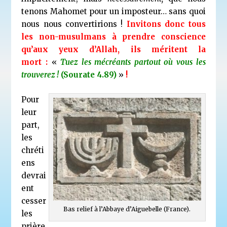
tenons Mahomet pour un imposteur… sans quoi
nous nous convertirions !
Invitons donc tous
les non-musulmans à prendre conscience
qu’aux yeux d’Allah, ils méritent la
mort :
«
Tuez les mécréants partout où vous les
trouverez !
(Sourate 4.89)
»
!
Pour
leur
part,
les
chréti
ens
devrai
ent
cesser
Bas relief à l’Abbaye d’Aiguebelle (France).
les
prière