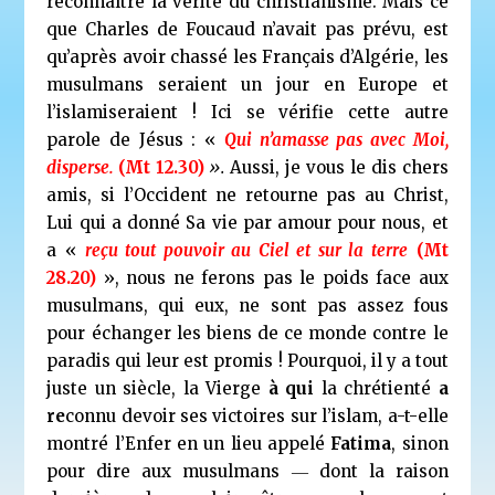
reconnaître la vérité du christianisme. Mais ce
que Charles de Foucaud n’avait pas prévu, est
qu’après avoir chassé les Français d’Algérie, les
musulmans seraient un jour en Europe et
l’islamiseraient ! Ici se vérifie cette autre
parole de Jésus : «
Qui n’amasse pas avec Moi,
disperse.
(Mt 12.30)
».
Aussi, je vous le dis chers
amis, si l’Occident ne retourne pas au Christ,
Lui qui a donné Sa vie par amour pour nous, et
a «
reçu tout pouvoir au Ciel et sur la terre
(Mt
28.20)
», nous ne ferons pas le poids face aux
musulmans, qui eux, ne sont pas assez fous
pour échanger les biens de ce monde contre le
paradis qui leur est promis ! Pourquoi, il y a tout
juste un siècle, la Vierge
à qui
la chrétienté
a
re
connu devoir ses victoires sur l’islam, a-t-elle
montré l’Enfer en un lieu appelé
Fatima
, sinon
pour dire aux musulmans ― dont la raison