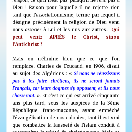
religion
, ce qu’il n’est pas, puisqu’il ne
relie
pas à
Dieu ! Raison pour laquelle il ne rejette rien
tant que l’
associa
tionnisme, terme par lequel il
désigne précisément la religion de Dieu venu
nous
associer
à Lui et les uns aux autres…
Qui
peut venir APRÈS le Christ, sinon
l’Antichrist ?
Mais on n’élimine bien que ce que l’on
remplace. Charles de Foucaud, en 1906, disait
au sujet des Algériens : «
Si nous ne réussissons
pas à les faire chrétiens, ils ne seront jamais
Français, car leurs dogmes s’y opposent
, et ils nous
chasseront
.
». Et c’est ce qui est arrivé cinquante
ans plus tard, sous les auspices de la 3
ème
République, franc-maçonne, ayant empêché
l’évangélisation de nos colonies, tant il est vrai
que combattre la fausseté de l’islam conduit à