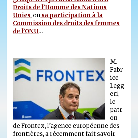
Droits de l’Homme des Nations
Unies
, ou
sa participation à la
Commission des droits des femmes
de l’ONU
…
M.
Fabr
ice
Legg
eri,
le
patr
on
de Frontex, l’agence européenne des
frontières, a récemment fait savoir