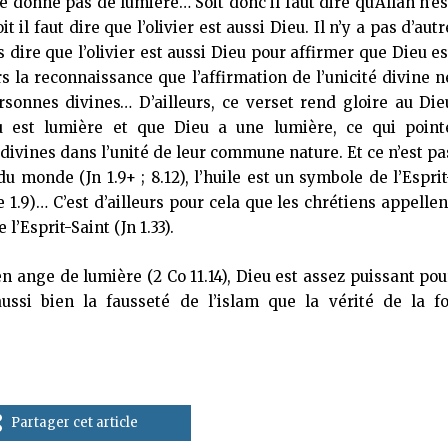
 ne donne pas de lumière… Soit donc il faut dire qu’Allah n’es
t il faut dire que l’olivier est aussi Dieu. Il n’y a pas d’autr
s dire que l’olivier est aussi Dieu pour affirmer que Dieu es
rs la reconnaissance que l’affirmation de l’unicité divine n
ersonnes divines… D’ailleurs, ce verset rend gloire au Die
u est lumière et que Dieu a une lumière, ce qui point
ivines dans l’unité de leur commune nature. Et ce n’est pa
du monde (Jn 1.9+ ; 8.12), l’huile est un symbole de l’Esprit
 He 1.9)… C’est d’ailleurs pour cela que les chrétiens appellen
 l’Esprit-Saint (Jn 1.33).
en ange de lumière (2 Co 11.14), Dieu est assez puissant pou
ussi bien la fausseté de l’islam que la vérité de la fo
Partager cet article