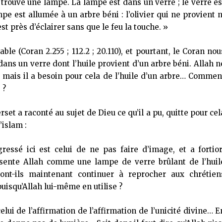
trouve une lampe. La lampe est dans un verre ; le verre es
pe est allumée à un arbre béni : l’olivier qui ne provient n
est près d’éclairer sans que le feu la touche. »
le (Coran 2.255 ; 112.2 ; 20.110), et pourtant, le Coran nou
ns un verre dont l’huile provient d’un arbre béni. Allah n
 mais il a besoin pour cela de l’huile d’un arbre… Commen
 ?
et a raconté au sujet de Dieu ce qu’il a pu, quitte pour cel
’islam :
essé ici est celui de ne pas faire d’image, et a fortior
ésente Allah comme une lampe de verre brûlant de l’huil
nt-ils maintenant continuer à reprocher aux chrétien
puisqu’Allah lui-même en utilise ?
lui de l’affirmation de l’affirmation de l’unicité divine… E