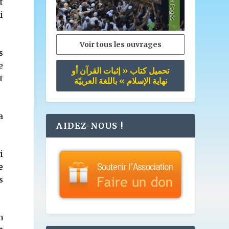
t
i
Voir tous les ouvrages
s
e
تحميل كتاب « إثبات القرآن أو
t
نهاية الإسلام » باللغة العربيّة
a
AIDEZ-NOUS !
i
e
s
n