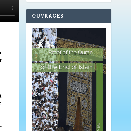
OUVRAGES
r
r
t
e
a