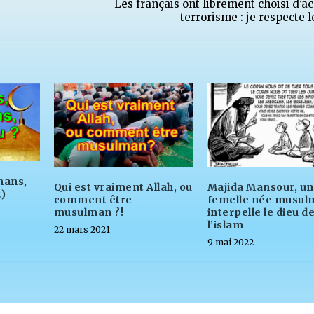
Les français ont librement choisi d’ac
terrorisme : je respecte 
mans,
Qui est vraiment Allah, ou
Majida Mansour, u
)
comment être
femelle née musul
musulman ?!
interpelle le dieu d
l’islam
22 mars 2021
9 mai 2022