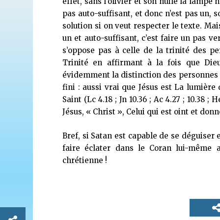
effet, sans l’olivier et son huile la lampe
pas auto-suffisant, et donc n’est pas un, soi
solution si on veut respecter le texte. Mai
un et auto-suffisant, c’est faire un pas ve
s’oppose pas à celle de la trinité des p
Trinité en affirmant à la fois que Die
évidemment la distinction des personnes d
fini : aussi vrai que Jésus est La lumière 
Saint (Lc 4.18 ; Jn 10.36 ; Ac 4.27 ; 10.38 ;
Jésus, « Christ », Celui qui est oint et donne
Bref, si Satan est capable de se déguiser 
faire éclater dans le Coran lui-même a
chrétienne
!