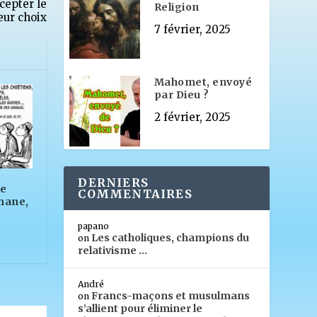
cepter le
Religion
leur choix
7 février, 2025
Mahomet, envoyé
par Dieu ?
2 février, 2025
DERNIERS
ne
COMMENTAIRES
mane,
e
papano
Les catholiques, champions du
on
relativisme …
André
Francs-maçons et musulmans
on
s’allient pour éliminer le