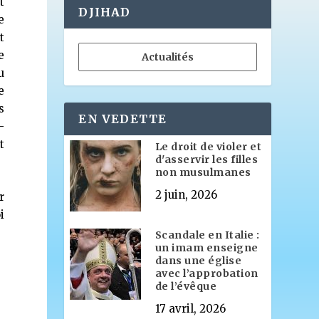
t
DJIHAD
e
t
e
Actualités
u
e
s
EN VEDETTE
-
t
Le droit de violer et
d'asservir les filles
non musulmanes
2 juin, 2026
r
i
Scandale en Italie :
un imam enseigne
dans une église
avec l’approbation
de l’évêque
17 avril, 2026