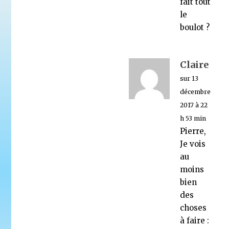
fait tout
le
boulot ?
Claire
sur 13
décembre
2017 à 22
h 53 min
Pierre,
Je vois
au
moins
bien
des
choses
à faire :