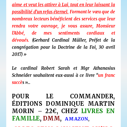
aime et veut les attirer à Lui, tout en leur laissant la
possibilité d’un refus éternel.
Formant le vœu que de
nombreux lecteurs bénéficient des services que leur
rendra votre ouvrage, je vous assure, Monsieur
l’Abbé, de mes sentiments cordiaux et
dévoués.
(Gerhard Cardinal Müller, Préfet de la
congrégation pour la Doctrine de la Foi, 30 avril
2017)
»
Le cardinal Robert Sarah et Mgr Athanasius
Schneider souhaitent eux-aussi à ce livre “
un franc
succè
s »…
POUR LE COMMANDER,
ÉDITIONS DOMINIQUE MARTIN
MORIN – 22€, CHEZ
LIVRES EN
FAMILLE
,
DMM
,
AMAZON
,