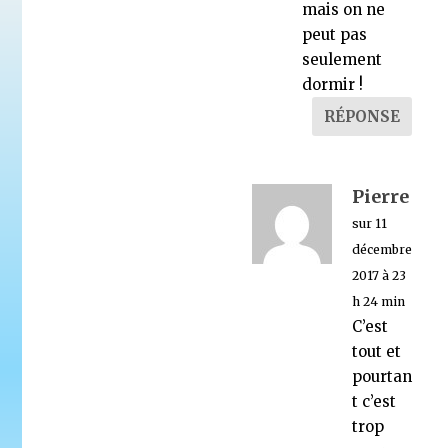
mais on ne
peut pas
seulement
dormir !
RÉPONSE
Pierre
sur 11
décembre
2017 à 23
h 24 min
C’est
tout et
pourtan
t c’est
trop