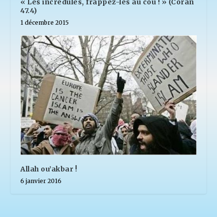
« Les incrédules, frappez-les au cou ! » (Coran
47.4)
1 décembre 2015
Allah ou’akbar !
6 janvier 2016