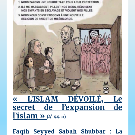
« L’ISLAM DÉVOILÉ,
Le
secret de l’expansion de
l’islam »
(
4′ 44 »)
Faqih Seyyed Sabah Shubbar :
La