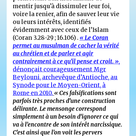
mentir jusqu’à dissimuler leur foi,
voire la renier, afin de sauver leur vie
ou leurs intérêts, identifiés
évidemment avec ceux de l’Islam
(Coran 3.28-29 ; 16.106) .
« Le Coran
permet au musulman de cacher la vérité
au chrétien et de parler et agir
contrairement à ce qu’il pense et croit. »
,
dénonçait courageusement Mgr
Beylouni, archevêque d’Antioche, au
Synode pour le Moyen-Orient, à
Rome en 2010.
« Ces falsifications sont
parfois très proches d’une construction
délirante. Le mensonge correspond
simplement à un besoin d’ignorer ce qui
va à l’encontre de son intérêt narcissique.
C’est ainsi que l’on voit les pervers