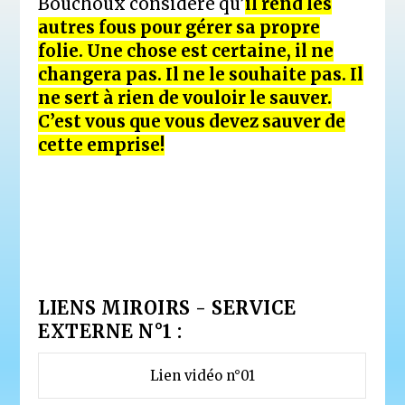
Bouchoux considère qu’
il rend les
autres fous pour gérer sa propre
folie. Une chose est certaine, il ne
changera pas. Il ne le souhaite pas. Il
ne sert à rien de vouloir le sauver.
C’est vous que vous devez sauver de
cette emprise!
LIENS MIROIRS - SERVICE
EXTERNE N°1 :
Lien vidéo n°01