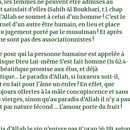
s, les femmes ne peuvent être admises au
t satisfait d’elles (Sahih Al Boukhari, t.1 chap
’Allah se soumet à celui d’un homme ! C’est le
nel d’un autre être humain, en lieu et place
 du jugement porté par le musulman ! Et après
ne sont pas des associationnistes !
nne pour qui la personne humaine est appelée à
puisque Dieu Lui-même S’est fait homme (Is 62.4-
n béatifique promise aux élus, et déjà
que… Le paradis d’Allah, si luxueux soit-il,
t en fait pour l’âme un enfer ! En effet, que
ujours offertes à la mâle concupiscence et sans
 vierges, sinon qu’au paradis d’Allah il n’y a pa
t par nature fécond … L’amour porte du fruit !
s d’Allah le vin n’enivre pas (Coran 56.19), selo