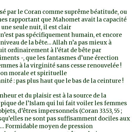
posé par le Coran comme suprême béatitude, ou
nes rapportant que Mahomet avait la capacité
ne seule nuit, il est clair
ui n’est pas spécifiquement humain, et encore
 niveau de la bête… Allah n’a pas mieux à
t ordinairement à l’état de bête par
iments -, que les fantasmes d’une érection
emmes à la virginité sans cesse renouvelée !
ion morale et spirituelle
ité : pas plus haut que le bas de la ceinture !
eur et du plaisir est à la source de la
ique de l’Islam qui lui fait voiler les femmes
bjets, d’êtres impersonnels (Coran 33.53, 55 ;
orsqu’elles ne sont pas suffisamment dociles aux
4) … Formidable moyen de pression