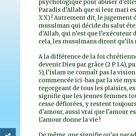
psychologique pour abuser d’elle
Paradis d’Allah que si leur mari es
XX) ! Autrement dit, le jugement d
musulman qui décide du salut éter
d’Allah, qui n’est que l’exécuteur
cela, les musulmans diront qu’ils 
A la différence de la foi chrétie
devenir Dieu par grâce (2 P 1.4), 
5), l’islam ne connaît pas la visio
commencée ici-bas par la vie mysti
regorgeant de tous les plaisirs, es
signifie que les jeunes femmes to
cesse déflorées, y restent toujours
d’amour, aussi vrai que l’amour es
L’amour donne la vie !
De même, que signifie qu’au paradi