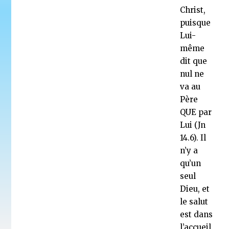
Christ,
puisque
Lui-
même
dit que
nul ne
va au
Père
QUE par
Lui (Jn
14.6). Il
n’y a
qu’un
seul
Dieu, et
le salut
est dans
l’accueil