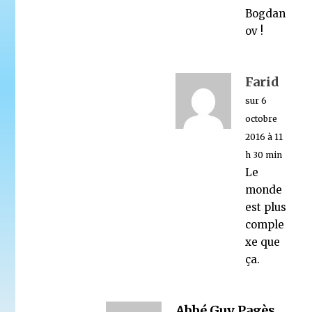
Bogdan
ov !
Farid
sur 6
octobre
2016 à 11
h 30 min
Le
monde
est plus
comple
xe que
ça.
Abbé Guy Pagès