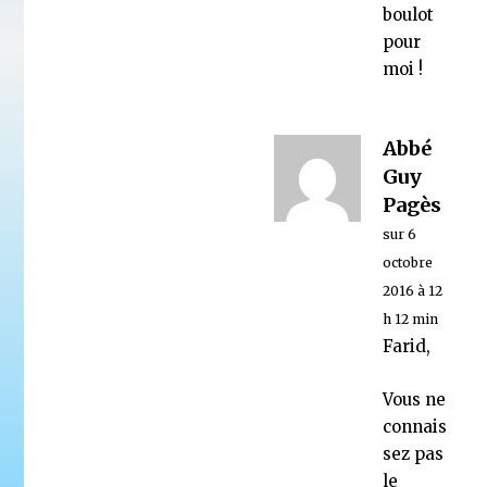
boulot
pour
moi !
Abbé
Guy
Pagès
sur 6
octobre
2016 à 12
h 12 min
Farid,
Vous ne
connais
sez pas
le