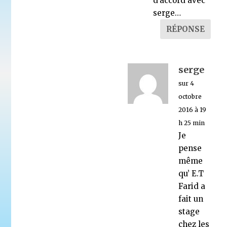
d’accord avec
serge…
RÉPONSE
serge
sur 4
octobre
2016 à 19
h 25 min
Je
pense
même
qu’ E.T
Farid a
fait un
stage
chez les