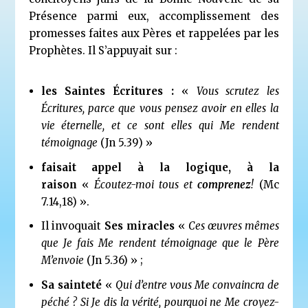
Présence parmi eux, accomplissement des
promesses faites aux Pères et rappelées par les
Prophètes. Il S’appuyait sur :
les Saintes Écritures :
«
Vous scrutez les
Écritures, parce que vous pensez avoir en elles la
vie éternelle, et ce sont elles qui Me rendent
témoignage
(Jn 5.39) »
faisait appel à la logique, à la
raison
«
Écoutez-moi tous et
comprenez
!
(Mc
7.14,18) ».
Il invoquait
Ses miracles
«
Ces œuvres mêmes
que Je fais Me rendent témoignage que le Père
M’envoie
(Jn 5.36) » ;
Sa sainteté
«
Qui d’entre vous Me convaincra de
péché ? Si Je dis la vérité, pourquoi ne Me croyez-