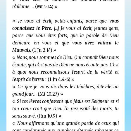
n’allume
… (Mt 5.14) »
«
Je vous ai écrit, petits-enfants, parce que
vous
connaissez le Père
. […] Je vous ai écrit, jeunes gens,
parce que vous êtes forts, que la parole de Dieu
demeure en vous et que
vous avez vaincu le
Mauvais
.
(1 Jn 2.14)
»
«
Nous, nous sommes de Dieu. Qui connaît Dieu nous
écoute, qui n’est pas de Dieu ne nous écoute pas. C’est
à quoi nous reconnaissons l’esprit de la vérité et
l’esprit de l’erreur.
(1 Jn 4.4-6) »
«
Ce que je vous dis dans les ténèbres, dites-le au
grand jour
… (Mt 10.27) »
« S
i tes lèvres confessent que Jésus est Seigneur et si
ton cœur croit que Dieu l’a ressuscité des morts, tu
seras sauvé
. (Rm 10.9) ».
«
Nous affirmons qu’une grande partie de ceux qui
sont condamnés aux supplices éternels subissent ce