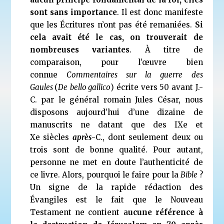
sont sans importance
. Il est donc manifeste
que les Écritures n’ont pas été remaniées.
Si
cela avait été le cas, on trouverait de
nombreuses variantes
. À titre de
comparaison, pour l’œuvre bien
connue
Commentaires sur la guerre des
Gaules
(
De
bello gallico
) écrite vers 50 avant J.-
C. par le général romain Jules César, nous
disposons aujourd’hui d’une dizaine de
manuscrits ne datant que des IX
e
et
X
e
siècles
après
-C., dont seulement deux ou
trois sont de bonne qualité. Pour autant,
personne ne met en doute l’authenticité de
ce livre. Alors, pourquoi le faire pour la
Bible
?
Un signe de la rapide rédaction des
Évangiles est le fait que le Nouveau
Testament ne contient a
ucune référence à