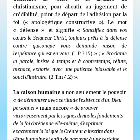
christianisme, pour aboutir au jugement de
crédibilité, point de départ de l’adhésion par la
foi (« apologétique constructive »). Le mot
« défense », et signifie «
Sanctifiez dans vos
cœurs le Seigneur Christ, toujours prêts à la défense
contre quiconque vous demande raison de
l’espérance qui est en vous.
(1 P 3.15) » ; «
Proclame
la parole, insiste à temps et à contretemps, réfute,
menace, exhorte, avec une patience inlassable et le
souci d’instruire.
(2 Tm 4.2) ».
La raison humaine
a non seulement le pouvoir
«
de démontrer avec certitude l’existence d’un Dieu
personnel
» mais encore «
de prouver
victorieusement par les signes divins les fondements
de la foi chrétienne elle-même, d’exprimer
exactement la loi que le Créateur a inscrite dans
l’âme humaine et enfin de parvenir à une certaine