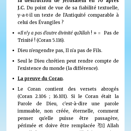
la destruction de Jérusalem en 70 après
J.C.
Du point de vue de sa fiabilité textuelle,
y-a-t-il un texte de l’Antiquité comparable à
celui des Évangiles ?
«
Il n’y a pas d’autre divinité qu’Allah
! » = Pas de
Trinité ! (Coran 5.116).
Dieu n’engendre pas, Il n’a pas de Fils.
Seul le Dieu chrétien peut rendre compte de
l’existence du monde (la différence).
La preuve du Coran
.
Le Coran contient des versets abrogés
(Coran 2.106 ; 16.101). Si le Coran était la
Parole de Dieu, c’est-à-dire une parole
immuable, non créée, éternelle, comment
penser qu’elle puisse être passagère,
périmée et doive être remplacée ?
[1]
Allah