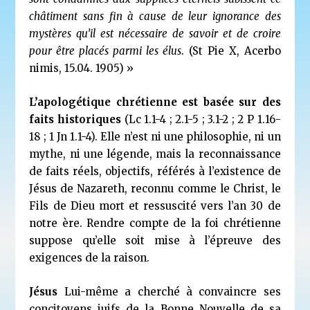
châtiment sans fin à cause de leur ignorance des
mystères qu’il est nécessaire de savoir et de croire
pour être placés parmi les élus
. (St Pie X, Acerbo
nimis, 15.04. 1905) »
L’apologétique chrétienne est basée sur des
faits historiques
(Lc 1.1-4 ; 2.1-5 ; 3.1-2 ; 2 P 1.16-
18 ; 1 Jn 1.1-4). Elle n’est ni une philosophie, ni un
mythe, ni une légende, mais la reconnaissance
de faits réels, objectifs, référés à l’existence de
Jésus de Nazareth, reconnu comme le Christ, le
Fils de Dieu mort et ressuscité vers l’an 30 de
notre ère. Rendre compte de la foi chrétienne
suppose qu’elle soit mise à l’épreuve des
exigences de la raison.
Jésus
Lui-même a cherché à convaincre ses
concitoyens juifs de la Bonne Nouvelle de sa