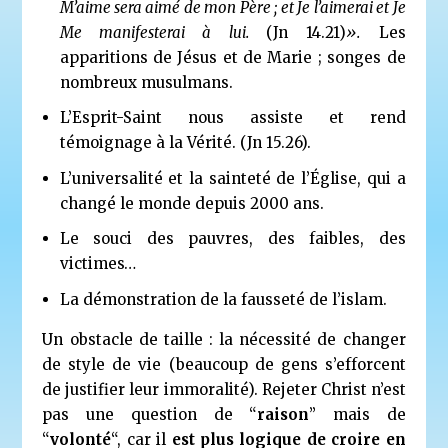
M’aime sera aimé de mon Père ; et Je l’aimerai et Je
Me manifesterai à lui.
(Jn 14.21)
».
Les
apparitions de Jésus et de Marie ; songes de
nombreux musulmans.
L’Esprit-Saint nous assiste et rend
témoignage à la Vérité. (Jn 15.26).
L’universalité et la sainteté de l’Église, qui a
changé le monde depuis 2000 ans.
Le souci des pauvres, des faibles, des
victimes…
La démonstration de la fausseté de l’islam.
Un obstacle de taille : la nécessité de changer
de style de vie (beaucoup de gens s’efforcent
de justifier leur immoralité). Rejeter Christ n’est
pas une question de “
raison
” mais de
“
volonté
“, car il
est plus logique de croire en