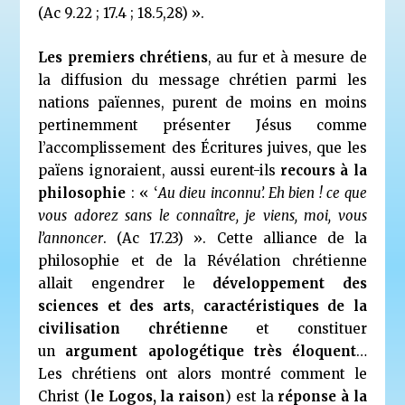
(Ac 9.22 ; 17.4 ; 18.5,28) ».
Les premiers chrétiens
, au fur et à mesure de
la diffusion du message chrétien parmi les
nations païennes, purent de moins en moins
pertinemment présenter Jésus comme
l’accomplissement des Écritures juives, que les
païens ignoraient, aussi eurent-ils
recours à la
philosophie
: « ‘
Au dieu inconnu’. Eh bien ! ce que
vous adorez sans le connaître, je viens, moi, vous
l’annoncer
. (Ac 17.23) ». Cette alliance de la
philosophie et de la Révélation chrétienne
allait engendrer le
développement des
sciences et des arts
,
caractéristiques de la
civilisation chrétienne
et constituer
un
argument apologétique très éloquent
…
Les chrétiens ont alors montré comment le
Christ (
le Logos, la raison
) est la
réponse à la