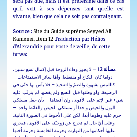
sera pas due, mais il est préférable dans ce cas
qu’il voit à ses dépenses tant qu’elle est
vivante, bien que cela ne soit pas contraignant.
Source :
Site du Guide suprême Seyyed Ali
Kamenei, Item 12
Traduction par Hélios
d’Alexandrie pour Poste de veille, de cette
fatwa:
مسألة 12
– لا يجوز وطء الزوجة قبل إكمال تسع سنين،
دواما كان النكاح أو منقطعا. وأمّا سائر الاستمتاعات –
كاللمس بشهوة والضمّ والتفخيذ – فلا بأس بها حتّى في
الرضيعة. ولو وطئها قبل التسع ولم يفضها لم يترتّب عليه
شي‏ء غير الإثم على الأقوى، وإن أفضاها – بأن جعل مسلكي
البول والحيض واحدا أو مسلكي الحيض والغائط واحدا –
حرم عليه وطؤها أبدا، لكن على الأحوط في الصورة الثانية.
وعلى أيّ حال لم تخرج عن زوجيّته على الأقوى، فيجري
عليها أحكامها من التوارث وحرمة الخامسة وحرمة اُختها