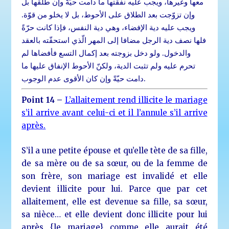
معها وغيرها، ويجب عليه نفقتها ما دامت حيّةً وإن طلّقها بل
وإن تزوّجت بعد الطلاق على الأحوط، بل لا يخلو من قوّة.
ويجب عليه دية الإفضاء، وهي دية النفس، فإذا كانت حرّةً
فلها نصف دية الرجل مضافا إلى المهر الّذي استحقّته بالعقد
والدخول. ولو دخل بزوجته بعد إكمال التسع فأفضاها لم
تحرم عليه ولم تثبت الدية، ولكنّ الأحوط الإنفاق عليها ما
دامت حيّةً وإن كان الأقوى عدم الوجوب.
Point 14 –
L’allaitement rend illicite le mariage
s’il arrive avant celui-ci et il l’annule s’il arrive
après.
S’il a une petite épouse et qu’elle tète de sa fille,
de sa mère ou de sa sœur, ou de la femme de
son frère, son mariage est invalidé et elle
devient illicite pour lui. Parce que par cet
allaitement, elle est devenue sa fille, sa sœur,
sa nièce… et elle devient donc illicite pour lui
après {le mariage} comme elle aurait été