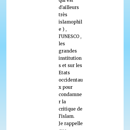
qui est
d’ailleurs
très
islamophil
e ) ,
l’UNESCO ,
les
grandes
institution
s et sur les
Etats
occidentau
x pour
condamne
r la
critique de
l’islam.
Je rappelle