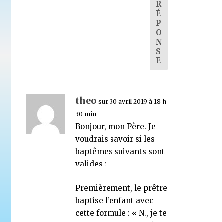
R
É
P
O
N
S
E
theo
sur 30 avril 2019 à 18 h
30 min
Bonjour, mon Père. Je
voudrais savoir si les
baptêmes suivants sont
valides :
Premièrement, le prêtre
baptise l’enfant avec
cette formule : « N., je te