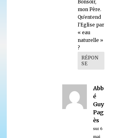
Bonsoir,
mon Père.
Qu’entend
l’Eglise par
« eau
naturelle »
?
RÉPON
SE
Abb
é
Guy
Pag
ès
sur 6
mai