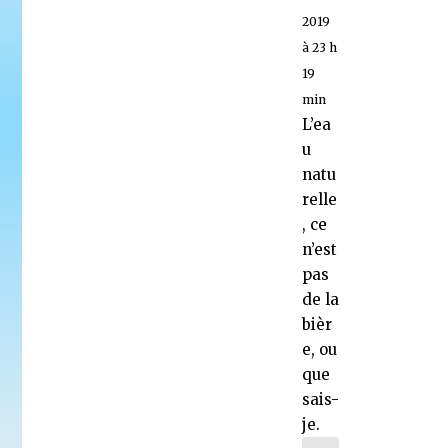
2019
à 23 h
19
min
L’ea
u
natu
relle
, ce
n’est
pas
de la
bièr
e, ou
que
sais-
je.