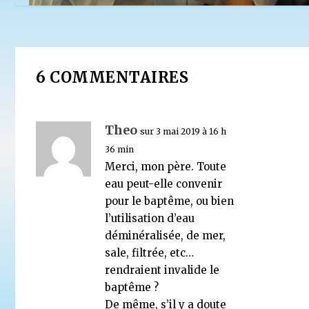
Le baptême est-il nécessaire au salut ?
2 décembre 2015
6 COMMENTAIRES
Theo
sur 3 mai 2019 à 16 h
36 min
Merci, mon père. Toute
eau peut-elle convenir
pour le baptême, ou bien
l’utilisation d’eau
déminéralisée, de mer,
sale, filtrée, etc…
rendraient invalide le
baptême ?
De même, s’il y a doute