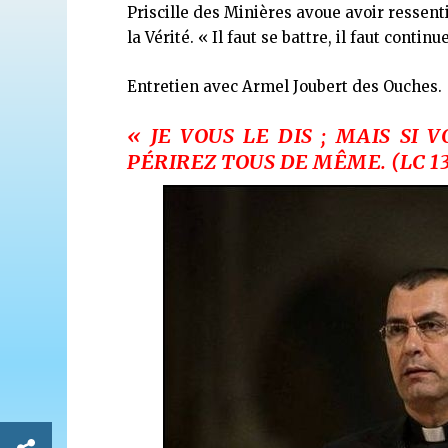
Priscille des Minières avoue avoir ressent
la Vérité. « Il faut se battre, il faut cont
Entretien avec Armel Joubert des Ouches.
« JE VOUS LE DIS ; MAIS SI
PÉRIREZ TOUS DE MÊME. (LC 13