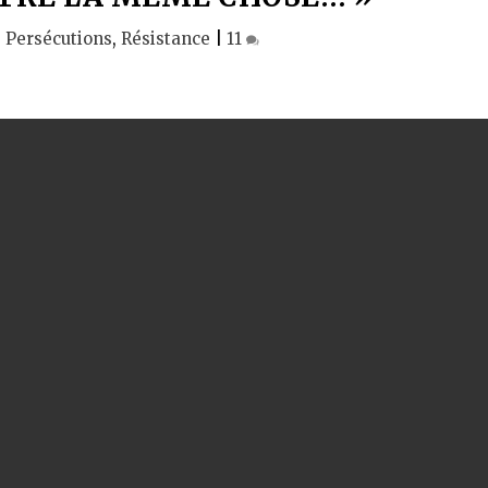
|
Persécutions
,
Résistance
|
11