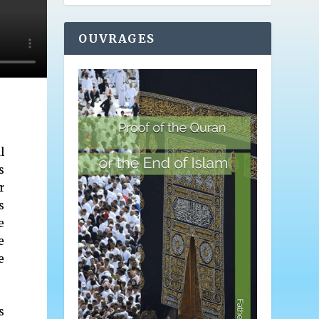
OUVRAGES
l
s
r
s
e
e
e
s