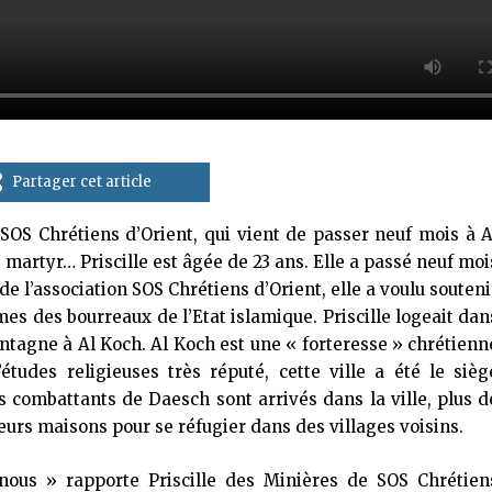
Partager cet article
 SOS Chrétiens d’Orient, qui vient de passer neuf mois à A
 martyr… Priscille est âgée de 23 ans. Elle a passé neuf moi
de l’association SOS Chrétiens d’Orient, elle a voulu souteni
mes des bourreaux de l’Etat islamique. Priscille logeait dan
ntagne à Al Koch. Al Koch est une « forteresse » chrétienn
tudes religieuses très réputé, cette ville a été le sièg
es combattants de Daesch sont arrivés dans la ville, plus d
leurs maisons pour se réfugier dans des villages voisins.
ous » rapporte Priscille des Minières de SOS Chrétien