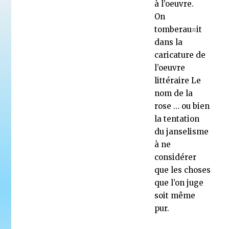
à l’oeuvre.
On
tomberau=it
dans la
caricature de
l’oeuvre
littéraire Le
nom de la
rose … ou bien
la tentation
du janselisme
à ne
considérer
que les choses
que l’on juge
soit même
pur.