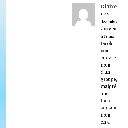
Claire
sur 5
décembre
2017 à 20
h 18 min
Jacob,
Vous
citez le
nom
d’un
groupe,
malgré
une
faute
sur son
nom,
on a