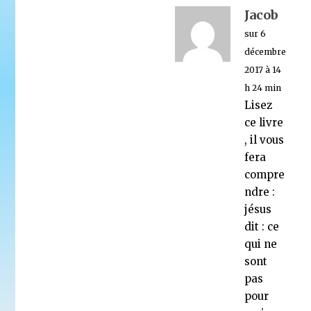
Jacob
sur 6
décembre
2017 à 14
h 24 min
Lisez
ce livre
, il vous
fera
compre
ndre :
jésus
dit : ce
qui ne
sont
pas
pour