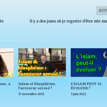
SUI
ès
Il y a des jours où je regrette d’être née 
ane, a
Islam et blasphème,
L’ISLAM PEUT-IL
l’arroseur arrosé !
ÉVOLUER ?
17 novembre 2021
3 juin 2022