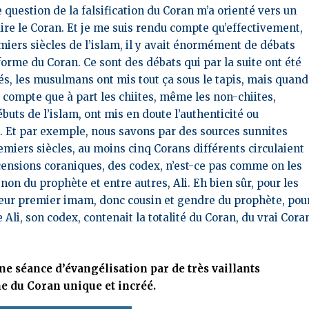
 question de la falsification du Coran m’a orienté vers un
re le Coran. Et je me suis rendu compte qu’effectivement,
emiers siècles de l’islam, il y avait énormément de débats
orme du Coran. Ce sont des débats qui par la suite ont été
s, les musulmans ont mis tout ça sous le tapis, mais quand
 compte que à part les chiites, même les non-chiites,
uts de l’islam, ont mis en doute l’authenticité ou
an. Et par exemple, nous savons par des sources sunnites
miers siècles, au moins cinq Corans différents circulaient
ecensions coraniques, des codex, n’est-ce pas comme on les
non du prophète et entre autres, Ali. Eh bien sûr, pour les
st leur premier imam, donc cousin et gendre du prophète, pou
e Ali, son codex, contenait la totalité du Coran, du vrai Cora
ne séance d’évangélisation par de très vaillants
e du Coran unique et incréé.