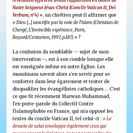
révélation officielle avant l’apparition en Gloire de
Notre Seigneur Jésus-Christ (Concile Vatican II, Dei
Verbum, n°4) »
, un chrétien peut-il affirmer que
« Dieu […] sanctifie par la voie de l’islam (Christian de
Chergé, L’Invincible espérance, Paris,
Bayard/Centurion, 1997, p.187) »
?
La confusion du semblable — sujet de mon
intervention —, est à son comble lorsque elle
est enseignée même en notre Église. Les
musulmans savent alors s’en servir pour se
conforter dans leur égarement et tenter de
disqualifier les évangélistes catholiques … C’est
ce que fit récemment Marwan Muhammad,
l’ex-porte-parole du Collectif Contre
l’islamophobie en France, qui m’a opposé les
textes du concile Vatican II, tel celui-ci :
« Le
dessein de salut enveloppe également ceux qui