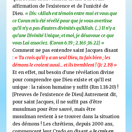
affirmation de l’existence et de l’unicité de
Dieu.
« Dis: ‹Allah est témoin entre moi et vous que
ce Coran m’a été révélé pour que je vous avertisse
qu’il n’y a pas d’autres divinités qu’Allah. (…) Il n’y a
qu’une Divinité Unique, et moi, je désavoue ce que
vous Lui associez. (Coran 6.19 ; 2.163 ;16.22) »
Comment ne pas entendre saint Jacques disant
:
« Tu crois qu’il y a un seul Dieu, tu fais bien ; les
démons le croient aussi… et ils tremblent ! (Jc 2.19) »
Et en effet, nul besoin d’une révélation divine
pour comprendre que Dieu existe et qu’Il est
unique : la raison humaine y suffit (Rm 1.18-20) !
[Preuves de l’existence de Dieu] Autrement dit,
pour saint Jacques, il ne suffit pas d’être
musulman pour être sauvé, mais être
musulman revient à se trouver dans la situation
des démons ! Les chrétiens, depuis 2000 ans,
commencent leur Credo en disant «
Je crois en