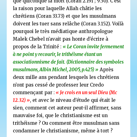
que quiconque la mort (Coran 2.191 ; 9.30). C’est
la raison pour laquelle Allah châtie les
chrétiens (Coran 33.73) et que les musulmans
doivent les tuer sans relâche (Coran 3.152). Voilà
pourquoi le très médiatique anthropologue
Malek Chebel n’avait pas honte d’écrire à
propos de la Trinité :
« Le Coran invite fermement
à ne point y recourir, le trithéisme étant un
associationnisme de fait. (Dictionnaire des symboles
musulmans, Albin Michel, 2005, p.425) »
Après
deux mille ans pendant lesquels les chrétiens
n’ont pas cessé de professer leur Credo
commençant par :
« Je crois en un seul Dieu (Mc
12.32) »
, et avec le niveau d’étude qui était le
sien, comment cet auteur peut-il affirmer, sans
mauvaise foi, que le christianisme est un
trithéisme ? Ou comment être musulman sans
condamner le christianisme, même à tort ?