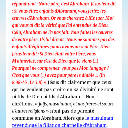
répondirent : Notre père, c’est Abraham. Jésus leur dit
: Si vous étiez enfants d’Abraham, vous feriez les
œuvres d’Abraham. Or vous cherchez à Me tuer, Moi
qui vous ai dit la vérité que J’ai entendue de Dieu.
Cela, Abraham ne l’a pas fait. Vous faites les œuvres
de votre père. Ils lui dirent : Nous ne sommes pas des
enfants illégitimes ; nous avons un seul Père, Dieu.
Jésus leur dit : Si Dieu était votre Père, vous
M’aimeriez, car c’est de Dieu que Je viens (…)
Pourquoi ne comprenez-vous pas Mon langage ?
C’est que vous (…) avez pour père le diable … (Jn
8.38-45 ; Lc 3.8) »
Jésus dit clairement que ceux
qui ne veulent pas croire en Sa divinité ne sont
ni fils de Dieu ni fils d’Abraham … Non,
chrétiens, «
juifs, musulmans, et nos frères et sœurs
d’autres religions
» n’ont pas de parenté
commune en Abraham. Alors que
le musulman
revendique la filiation charnelle d’Abraham,