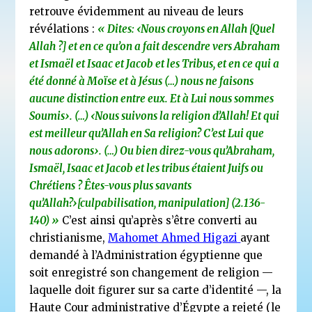
retrouve évidemment au niveau de leurs
révélations :
« Dites: ‹Nous croyons en Allah [Quel
Allah ?] et en ce qu’on a fait descendre vers Abraham
et Ismaël et Isaac et Jacob et les Tribus, et en ce qui a
été donné à Moïse et à Jésus (…) nous ne faisons
aucune distinction entre eux. Et à Lui nous sommes
Soumis›. (…) ‹Nous suivons la religion d’Allah! Et qui
est meilleur qu’Allah en Sa religion? C’est Lui que
nous adorons›. (…) Ou bien direz-vous qu’Abraham,
Ismaël, Isaac et Jacob et les tribus étaient Juifs ou
Chrétiens ? Êtes-vous plus savants
qu’Allah?›[culpabilisation, manipulation] (2.136-
140) »
C’est ainsi qu’après s’être converti au
christianisme,
Mahomet Ahmed Higazi
ayant
demandé à l’Administration égyptienne que
soit enregistré son changement de religion —
laquelle doit figurer sur sa carte d’identité —, la
Haute Cour administrative d’Égypte a rejeté (le