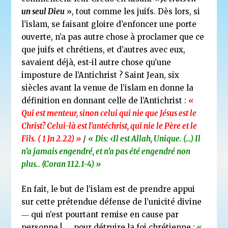
un seul Dieu
», tout comme les juifs. Dès lors, si
l’islam, se faisant gloire d’enfoncer une porte
ouverte, n’a pas autre chose à proclamer que ce
que juifs et chrétiens, et d’autres avec eux,
savaient déjà, est-il autre chose qu’une
imposture de l’Antichrist ? Saint Jean, six
siècles avant la venue de l’islam en donne la
définition en donnant celle de l’Antichrist :
«
Qui est menteur, sinon celui qui nie que Jésus est le
Christ? Celui-là est l’antéchrist, qui nie le Père et le
Fils. ( 1 Jn 2.22) »
/
« Dis: ‹Il est Allah, Unique. (…) Il
n’a jamais engendré, et n’a pas été engendré non
plus.. (Coran 112.1-4) »
En fait, le but de l’islam est de prendre appui
sur cette prétendue défense de l’unicité divine
― qui n’est pourtant remise en cause par
personne !―, pour détruire la foi chrétienne :
«