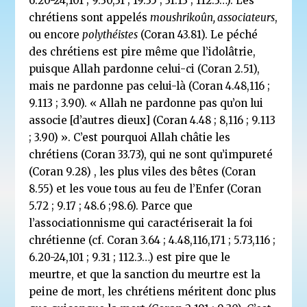
6.20-24,101 ; 9.30,31 ; 19.35 ; 31.13 ; 112.3…). Les
chrétiens sont appelés
moushrikoûn, associateurs
,
ou encore
polythéistes
(Coran 43.81). Le péché
des chrétiens est pire même que l’idolâtrie,
puisque Allah pardonne celui-ci (Coran 2.51),
mais ne pardonne pas celui-là (Coran 4.48,116 ;
9.113 ; 3.90). « Allah ne pardonne pas qu’on lui
associe [d’autres dieux] (Coran 4.48 ; 8,116 ; 9.113
; 3.90) ». C’est pourquoi Allah châtie les
chrétiens (Coran 33.73), qui ne sont qu’impureté
(Coran 9.28) , les plus viles des bêtes (Coran
8.55) et les voue tous au feu de l’Enfer (Coran
5.72 ; 9.17 ; 48.6 ;98.6). Parce que
l’associationnisme qui caractériserait la foi
chrétienne (cf. Coran 3.64 ; 4.48,116,171 ; 5.73,116 ;
6.20-24,101 ; 9.31 ; 112.3…) est pire que le
meurtre, et que la sanction du meurtre est la
peine de mort, les chrétiens méritent donc plus