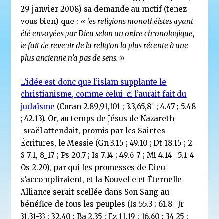
29 janvier 2008) sa demande au motif (tenez-
vous bien) que : «
les religions monothéistes ayant
été envoyées par Dieu selon un ordre chronologique,
le fait de revenir de la religion la plus récente à une
plus ancienne n’a pas de sens.
»
L’idée est donc que l’islam supplante le
christianisme, comme celui-ci l’aurait fait du
judaïsme
(Coran 2.89,91,101 ; 3.3,65,81 ; 4.47 ; 5.48
; 42.13). Or, au temps de Jésus de Nazareth,
Israël attendait, promis par les Saintes
Écritures, le Messie (Gn 3.15 ; 49.10 ; Dt 18.15 ; 2
S 7.1, 8_17 ; Ps 20.7 ; Is 7.14 ; 49.6-7 ; Mi 4.14 ; 5.1-4 ;
Os 2.20), par qui les promesses de Dieu
s’accompliraient, et la Nouvelle et Éternelle
Alliance serait scellée dans Son Sang au
bénéfice de tous les peuples (Is 55.3 ; 61.8 ; Jr
31.31-33 ; 32.40 ; Ba 2.35 ; Ez 11.19 ; 16.60 ; 34.25 ;