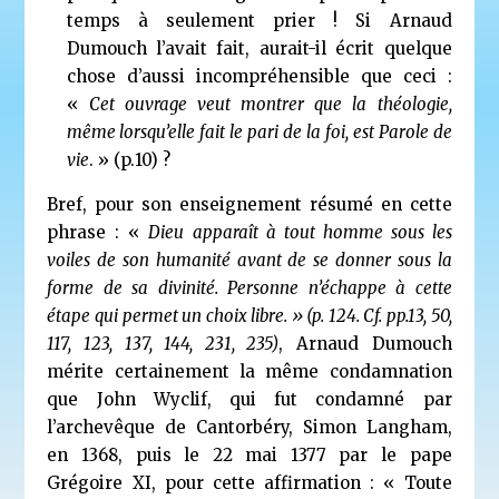
temps à seulement prier ! Si Arnaud
Dumouch l’avait fait, aurait-il écrit quelque
chose d’aussi incompréhensible que ceci :
«
Cet ouvrage veut montrer que la théologie,
même lorsqu’elle fait le pari de la foi, est Parole de
vie
. » (p.10) ?
Bref, pour son enseignement résumé en cette
phrase : «
Dieu
apparaît à tout homme sous les
voiles de son humanité avant de se donner sous la
forme de sa divinité. Personne n’échappe à cette
étape qui permet un choix libre.
»
(p. 124. Cf. pp.13, 50,
117, 123, 137, 144, 231, 235)
,
Arnaud Dumouch
mérite certainement la même condamnation
que John Wyclif, qui fut condamné par
l’archevêque de Cantorbéry, Simon Langham,
en 1368, puis le 22 mai 1377 par le pape
Grégoire XI, pour cette affirmation : «
Toute