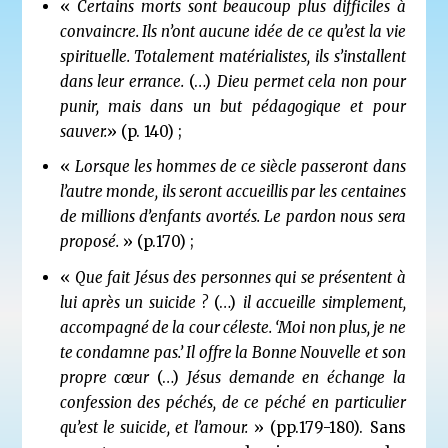
«
Certains morts
sont beaucoup plus difficiles à
convaincre. Ils n’ont aucune idée de ce qu’est la vie
spirituelle. Totalement matérialistes, ils s’installent
dans leur errance.
(…)
Dieu permet cela non pour
punir, mais dans un but pédagogique et
pour
sauver
.
» (p. 140) ;
«
Lorsque les hommes de ce siècle passeront
dans
l’autre monde
, ils seront accueillis par les centaines
de millions d’enfants avortés.
Le pardon nous sera
proposé
.
» (p.170) ;
«
Que fait Jésus des personnes qui se présentent à
lui
après un suicide
?
(…)
il accueille simplement,
accompagné de la cour céleste. ‘Moi non plus, je ne
te condamne pas.’ Il offre la Bonne Nouvelle et son
propre cœur
(…)
Jésus demande en échange la
confession des péchés
, de ce péché en particulier
qu’est le suicide, et l’amour.
» (pp.179-180). Sans