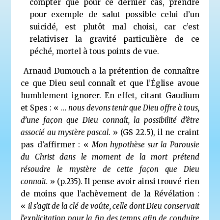
compter que pour ce dernier cas, prendre
pour exemple de salut possible celui d’un
suicidé, est plutôt mal choisi, car c’est
relativiser la gravité particulière de ce
péché, mortel à tous points de vue.
Arnaud Dumouch a la prétention de connaître
ce que Dieu seul connaît et que l’Église avoue
humblement ignorer. En effet, citant Gaudium
et Spes : « …
nous devons tenir que Dieu offre à tous,
d’une façon que Dieu connaît, la possibilité d’être
associé au mystère pascal
. » (GS 22.5), il ne craint
pas d’affirmer : «
Mon hypothèse sur la Parousie
du Christ dans le moment de la mort
prétend
résoudre le mystère de cette façon que Dieu
connaît.
» (p.235). Il pense avoir ainsi trouvé rien
de moins que l’achèvement de la Révélation :
«
il s’agit de
la clé de voûte,
celle
dont Dieu conservait
l’explicitation pour la fin des temps afin de conduire