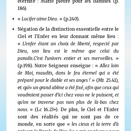
éternité : Marie pleure pour les damnés (p.
186).
«
Lucifer aime Dieu
. » (p.240).
Négation de la distinction essentielle entre le
Ciel et l’Enfer en leur donnant même lieu :
«
L’enfer étant un choix de liberté, respecté par
Dieu, son lieu est le même que celui du
paradis
.
C’est l’univers entier et ses merveilles.
»
(p.198). Notre Seigneur enseigne : «
Allez
loin
de Moi
, maudits, dans le feu éternel qui a été
préparé pour le diable et ses anges !
» (Mt 25.41),
et qu’«
un
grand abîme
a été fixé, afin que ceux qui
voudraient passer d’ici chez vous ne le puissent, et
qu’on ne traverse pas non plus de là-bas chez
nous
.
» (Lc 16.23+). De plus, le Ciel et l’Enfer
sont des réalités qui ne sont pas de ce
monde, en sorte que «
les cieux et la terre d’à