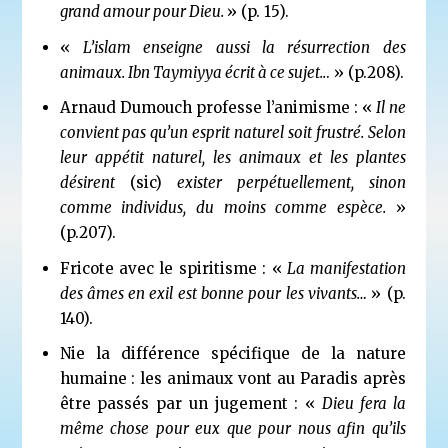
grand amour pour Dieu.
» (p. 15).
«
L’islam enseigne aussi la résurrection des
animaux. Ibn Taymiyya écrit à ce sujet..
. » (p.208).
Arnaud Dumouch professe l’animisme : «
Il ne
convient pas qu’un esprit naturel soit frustré. Selon
leur appétit naturel, les animaux et les plantes
désirent
(sic)
exister perpétuellement, sinon
comme individus, du moins comme espèce.
»
(p.207).
Fricote avec le spiritisme : «
La manifestation
des âmes en exil est bonne pour les vivants…
» (p.
140).
Nie la différence spécifique de la nature
humaine : les animaux vont au Paradis après
être passés par un jugement : «
Dieu fera la
même chose pour eux que pour nous afin qu’ils