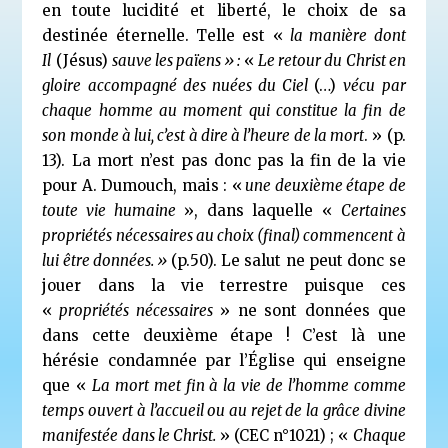
en toute lucidité et liberté, le choix de sa
destinée éternelle. Telle est «
la manière dont
Il
(Jésus)
sauve les païens » :
«
Le retour du Christ en
gloire accompagné des nuées du
Ciel
(…)
vécu par
chaque homme au moment qui constitue la fin de
son monde à lui, c’est à dire à l’heure de la mort
. » (p.
13). La mort n’est pas donc pas la fin de la vie
pour A. Dumouch, mais : «
une deuxième étape de
toute vie humaine
», dans laquelle «
Certaines
propriétés nécessaires au choix (final) commencent à
lui être données. »
(p.50). Le salut ne peut donc se
jouer dans la vie terrestre puisque ces
«
propriétés nécessaires
» ne sont données que
dans cette deuxième étape ! C’est là une
hérésie condamnée par l’Église qui enseigne
que «
La mort met fin à la vie de l’homme comme
temps ouvert à l’accueil ou au rejet de la grâce divine
manifestée dans le Christ.
» (CEC n°1021) ; «
Chaque