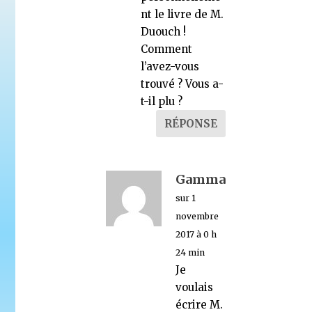
nt le livre de M.
Duouch !
Comment
l’avez-vous
trouvé ? Vous a-
t-il plu ?
RÉPONSE
Gamma
sur 1
novembre
2017 à 0 h
24 min
Je
voulais
écrire M.