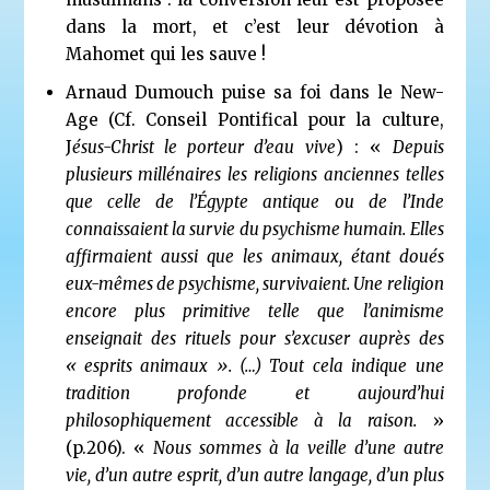
dans la mort, et c’est leur dévotion à
Mahomet qui les sauve !
Arnaud Dumouch puise sa foi dans le New-
Age (Cf. Conseil Pontifical pour la culture,
J
ésus-Christ le porteur d’eau vive
) : «
Depuis
plusieurs millénaires les religions anciennes telles
que celle de
l’Égypte antique ou de l’Inde
connaissaient la survie du psychisme humain. Elles
affirmaient aussi que les animaux, étant doués
eux-mêmes de psychisme, survivaient. Une religion
encore plus primitive telle que l’animisme
enseignait de
s rituels pour s’excuser auprès des
« esprits animaux ». (…) Tout cela indique
une
tradition profonde
et aujourd’hui
philosophiquement accessible à la raison.
»
(p.206). «
Nous sommes à la veille d’une autre
vie,
d’un autre esprit, d’un autre langage,
d’un plus