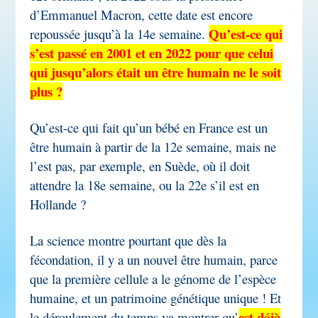
d’Emmanuel Macron, cette date est encore
Qu’est-ce qui
repoussée jusqu’à la 14
e
semaine.
s’est passé en 2001 et en 2022 pour que celui
qui jusqu’alors était un être humain ne le soit
plus ?
Qu’est-ce qui fait qu’un bébé en France est un
être humain à partir de la 12
e
semaine, mais ne
l’est pas, par exemple, en Suède, où il doit
attendre la 18
e
semaine, ou la 22
e
s’il est en
Hollande ?
La science montre pourtant que dès la
fécondation, il y a un nouvel être humain, parce
que la première cellule a le génome de l’espèce
humaine, et un patrimoine génétique unique ! Et
est déjà
le déroulement du temps va montrer qu’