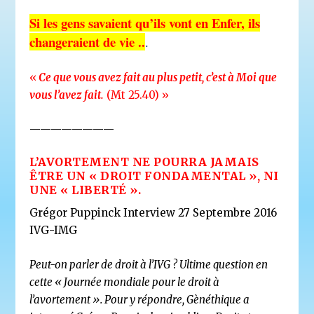
Si les gens savaient qu’ils vont en Enfer, ils
changeraient de vie ..
.
«
Ce que vous avez fait au plus petit, c’est à Moi que
vous l’avez fait.
(Mt 25.40) »
————————
L’AVORTEMENT NE POURRA JAMAIS
ÊTRE UN « DROIT FONDAMENTAL », NI
UNE « LIBERTÉ ».
Grégor Puppinck
Interview 27 Septembre 2016
IVG-IMG
Peut-on parler de droit à l’IVG ? Ultime question en
cette « Journée mondiale pour le droit à
l’avortement ». Pour y répondre, Gènéthique a