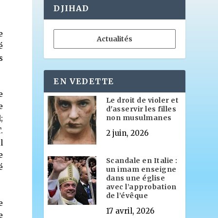
DJIHAD
e
Actualités
é
s
EN VEDETTE
e
Le droit de violer et
e
d'asservir les filles
non musulmanes
;
.
2 juin, 2026
l
e
Scandale en Italie :
é
un imam enseigne
dans une église
avec l’approbation
de l’évêque
e
17 avril, 2026
e