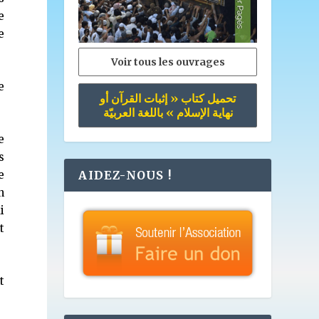
e
e
Voir tous les ouvrages
e
تحميل كتاب « إثبات القرآن أو
نهاية الإسلام » باللغة العربيّة
e
s
e
AIDEZ-NOUS !
n
i
t
t