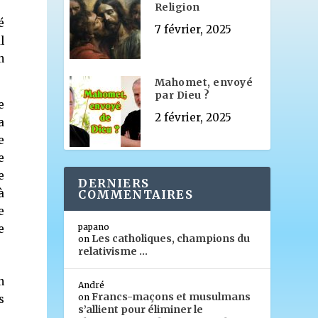
Religion
é
7 février, 2025
l
n
Mahomet, envoyé
par Dieu ?
e
2 février, 2025
a
e
e
e
DERNIERS
à
COMMENTAIRES
e
papano
e
Les catholiques, champions du
on
relativisme …
n
André
Francs-maçons et musulmans
on
s
s’allient pour éliminer le