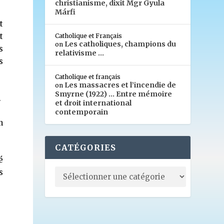
christianisme, dixit Mgr Gyula
Márfi
t
t
Catholique et Français
Les catholiques, champions du
on
s
relativisme …
s
Catholique et français
Les massacres et l’incendie de
on
Smyrne (1922) … Entre mémoire
.
et droit international
contemporain
n
CATÉGORIES
é
s