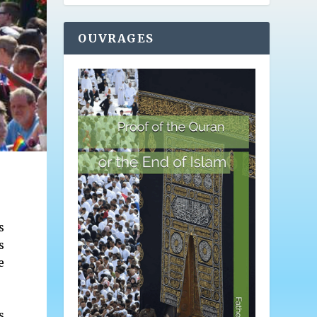
OUVRAGES
s
s
e
s