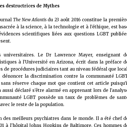
s destructrices de Mythes
ournal
The New Atlantis
du 23 août 2016 constitue la premièr
acrée à la science, à la technologie et à l’éthique, est bas
évidences scientifiques liées aux questions LGBT publiée
ésent.
ts universitaires. Le Dr Lawrence Mayer, enseignant d
tistiques à l’Université en Arizona, écrit dans la préface d
s de procédures judiciaires tant au niveau fédéral que local
et dénoncer la discrimination contre la communauté LGBT
sans réserve chaque mot que contient cet article puisqu’i
 a aussi déclaré s’être alarmé en apprenant lors de l’analys
 communauté LGBT possède un taux de problèmes de sant
vec le reste de la population.
un des meilleurs psychiatres dans le monde. Il a été chef d
01 à l’hôpital Johns Hopkins de Baltimore. Ces hommes d