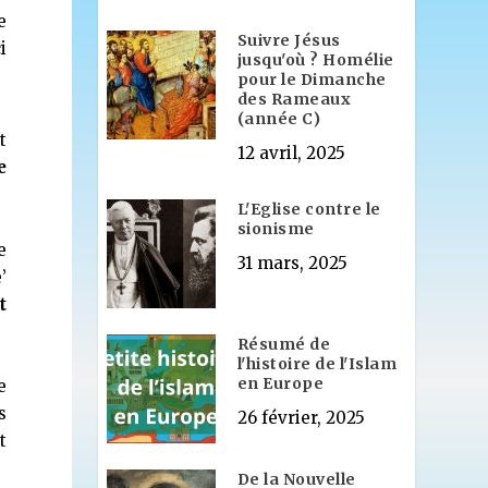
e
Suivre Jésus
i
jusqu'où ? Homélie
pour le Dimanche
des Rameaux
(année C)
t
12 avril, 2025
e
L'Eglise contre le
sionisme
e
31 mars, 2025
’
t
Résumé de
l'histoire de l'Islam
en Europe
e
s
26 février, 2025
t
De la Nouvelle