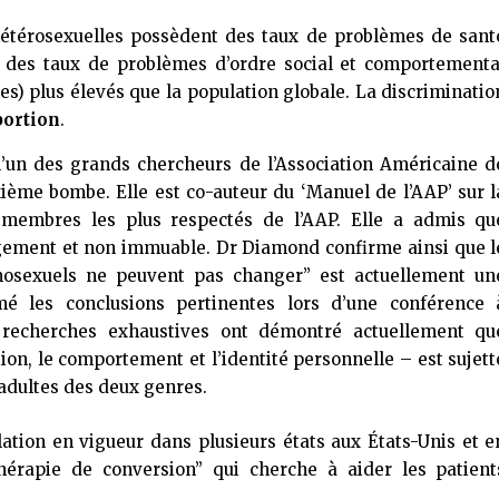
hétérosexuelles possèdent des taux de problèmes de sant
), des taux de problèmes d’ordre social et comportementa
es) plus élevés que la population globale. La discriminatio
oportion
.
l’un des grands chercheurs de l’Association Américaine d
xième bombe. Elle est co-auteur du ‘Manuel de l’AAP’ sur l
s membres les plus respectés de l’AAP. Elle a admis qu
hangement et non immuable. Dr Diamond confirme ainsi que l
mosexuels ne peuvent pas changer” est actuellement un
é les conclusions pertinentes lors d’une conférence 
s recherches exhaustives ont démontré actuellement qu
tion, le comportement et l’identité personnelle – est sujett
 adultes des deux genres.
slation en vigueur dans plusieurs états aux États-Unis et e
hérapie de conversion” qui cherche à aider les patient