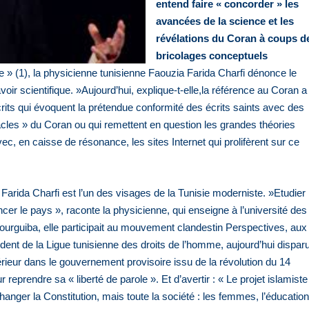
entend faire « concorder » les
avancées de la science et les
révélations du Coran à coups d
bricolages conceptuels
e » (1), la physicienne tunisienne Faouzia Farida Charfi dénonce le
voir scientifique. »Aujourd’hui, explique-t-elle,la référence au Coran a
rits qui évoquent la prétendue conformité des écrits saints avec des
acles » du Coran ou qui remettent en question les grandes théories
ec, en caisse de résonance, les sites Internet qui prolifèrent sur ce
 Farida Charfi est l’un des visages de la Tunisie moderniste. »Etudier
ncer le pays », raconte la physicienne, qui enseigne à l’université des
urguiba, elle participait au mouvement clandestin Perspectives, aux
ent de la Ligue tunisienne des droits de l’homme, aujourd’hui disparu
ieur dans le gouvernement provisoire issu de la révolution du 14
reprendre sa « liberté de parole ». Et d’avertir : « Le projet islamiste
hanger la Constitution, mais toute la société : les femmes, l’éducatio