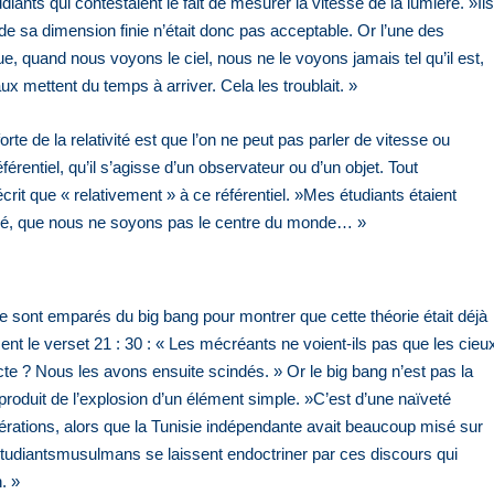
iants qui contestaient le fait de mesurer la vitesse de la lumière. »Il
 de sa dimension finie n’était donc pas acceptable. Or l’une des
e, quand nous voyons le ciel, nous ne le voyons jamais tel qu’il est,
x mettent du temps à arriver. Cela les troublait. »
te de la relativité est que l’on ne peut pas parler de vitesse ou
férentiel, qu’il s’agisse d’un observateur ou d’un objet. Tout
it que « relativement » à ce référentiel. »Mes étudiants étaient
ilégié, que nous ne soyons pas le centre du monde… »
 sont emparés du big bang pour montrer que cette théorie était déjà
ent le verset 21 : 30 : « Les mécréants ne voient-ils pas que les cieu
cte ? Nous les avons ensuite scindés. » Or le big bang n’est pas la
e produit de l’explosion d’un élément simple. »C’est d’une naïveté
nérations, alors que la Tunisie indépendante avait beaucoup misé sur
étudiantsmusulmans se laissent endoctriner par ces discours qui
n. »