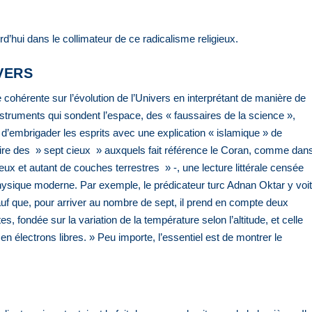
d’hui dans le collimateur de ce radicalisme religieux.
VERS
 cohérente sur l’évolution de l’Univers en interprétant de manière de
instruments qui sondent l’espace, des « faussaires de la science »,
d’embrigader les esprits avec une explication « islamique » de
r faire des » sept cieux » auxquels fait référence le Coran, comme dan
ieux et autant de couches terrestres » -, une lecture littérale censée
hysique moderne. Par exemple, le prédicateur turc Adnan Oktar y voi
f que, pour arriver au nombre de sept, il prend en compte deux
es, fondée sur la variation de la température selon l’altitude, et celle
n électrons libres. » Peu importe, l’essentiel est de montrer le