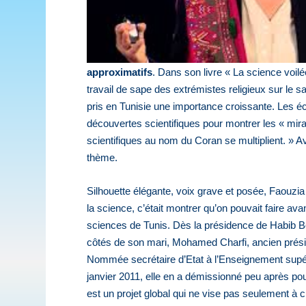
approximatifs
. Dans son livre « La science voilé
travail de sape des extrémistes religieux sur le sa
pris en Tunisie une importance croissante. Les éc
découvertes scientifiques pour montrer les « mir
scientifiques au nom du Coran se multiplient. » Av
thème.
Silhouette élégante, voix grave et posée, Faouzia
la science, c’était montrer qu’on pouvait faire ava
sciences de Tunis. Dès la présidence de Habib Bo
côtés de son mari, Mohamed Charfi, ancien présid
Nommée secrétaire d’Etat à l’Enseignement supér
janvier 2011, elle en a démissionné peu après pour 
est un projet global qui ne vise pas seulement à c