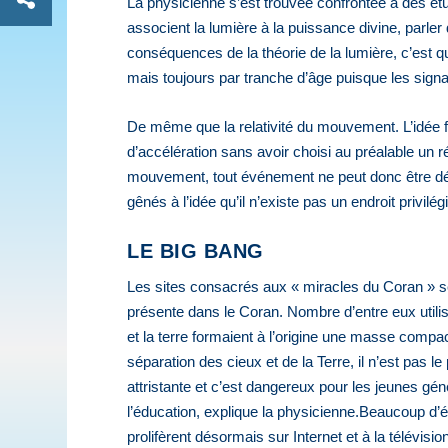
La physicienne s’est trouvée confrontée à des étud
associent la lumière à la puissance divine, parler
conséquences de la théorie de la lumière, c’est qu
mais toujours par tranche d’âge puisque les signau
De même que la relativité du mouvement. L’idée for
d’accélération sans avoir choisi au préalable un ré
mouvement, tout événement ne peut donc être décr
gênés à l’idée qu’il n’existe pas un endroit priv
LE BIG BANG
Les sites consacrés aux « miracles du Coran » se
présente dans le Coran. Nombre d’entre eux utilis
et la terre formaient à l’origine une masse compa
séparation des cieux et de la Terre, il n’est pas l
attristante et c’est dangereux pour les jeunes gé
l’éducation, explique la physicienne.Beaucoup d’
prolifèrent désormais sur Internet et à la télévisio