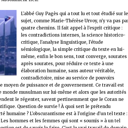
L’abbé Guy Pagès qui a tout lu et tout étudié sur l
sujet, comme Marie-Thérèse Urvoy, n’y va pas pa
quatre chemins. Il fait appel à l’esprit critique :
les contradictions internes, la science historico-
critique, l’analyse linguistique, l’étude
sémiologique, la simple critique du texte en lui-
même, enfin le bon sens, tout converge, sourates
après sourates, pour réduire ce texte à une
élaboration humaine, sans auteur véritable,
contradictoire, mise au service de pouvoirs
mme moyen de puissance et de gouvernement. Ce travail est
 le monde musulman sur lui-même et alors que les autorités
étendent le régenter, savent pertinemment que le Coran ne
ntifique. Question de survie ! À quoi sert le prétendu
é humaine ? L’obscurantisme est à l’origine d’un tel texte :
. Les hommes et les femmes qui sont « soumis » à un tel
estion est de savoir le faire. C’est le vrai travail de demain.