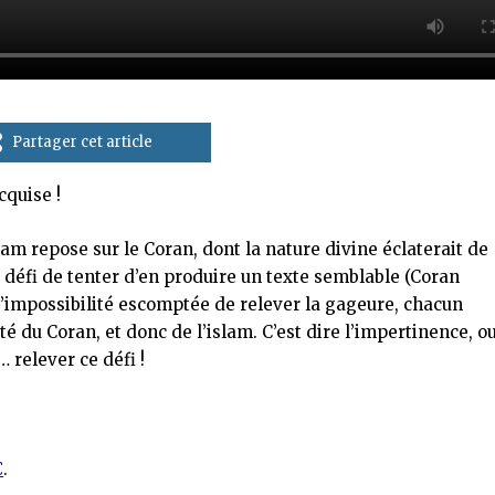
Partager cet article
cquise !
lam repose sur le Coran, dont la nature divine éclaterait de
e défi de tenter d’en produire un texte semblable (Coran
Et de l’impossibilité escomptée de relever la gageure, chacun
é du Coran, et donc de l’islam. C’est dire l’impertinence, o
 relever ce défi !
€
.