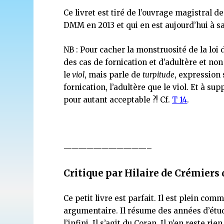
Ce livret est tiré de l’ouvrage magistral d
DMM en 2013 et qui en est aujourd’hui à s
NB : Pour cacher la monstruosité de la loi
des cas de fornication et d’adultère et non 
le
viol
, mais parle de
turpitude
, expression
fornication, l’adultère que le viol. Et à su
pour autant acceptable ?! Cf.
T 14
.
———————————–
Critique par Hilaire de Crémiers
Ce petit livre est parfait. Il est plein com
argumentaire. Il résume des années d’étude
l’infini. Il s’agit du Coran. Il n’en reste ri