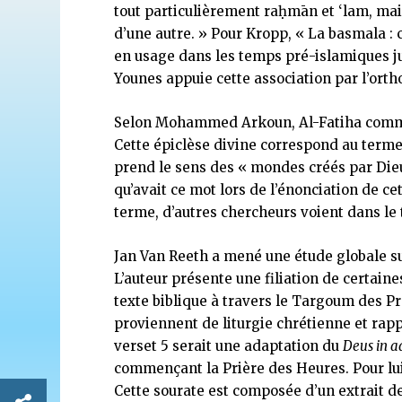
tout particulièrement raḥmān et ‘lam, mai
d’une autre. » Pour Kropp, « La basmala : c’
en usage dans les temps pré-islamiques jus
Younes appuie cette association par l’ort
Selon Mohammed Arkoun, Al-Fatiha commen
Cette épiclèse divine correspond au terme
prend le sens des « mondes créés par Dieu 
qu’avait ce mot lors de l’énonciation de c
terme, d’autres chercheurs voient dans l
Jan Van Reeth a mené une étude globale sur
L’auteur présente une filiation de certaine
texte biblique à travers le Targoum des Pro
proviennent de liturgie chrétienne et rap
verset 5 serait une adaptation du
Deus in 
commençant la Prière des Heures. Pour lui,
Cette sourate est composée d’un extrait 