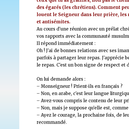
ceux que tu as gratifiés, non pas le chem
des égarés (les chrétiens). Comment peut-
louent le Seigneur dans leur prière, le
et antisémites.
Au cours d’une réunion avec un prélat chrét
vos rapports avec la communauté musulma
Il répond immédiatement :
Oh ! J’ai de bonnes relations avec ses imam
parfois à partager leur repas. J’apprécie 
le repas. C’est un bon signe de respect et d
On lui demande alors :
– Monseigneur ! Prient-ils en français ?
– Non, en arabe, c’est leur langue liturgiqu
– Avez-vous compris le contenu de leur pr
– Non, mais je suppose qu’elle est, comme
– Ayez le courage, la prochaine fois, de le
recommandé.