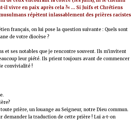
in de ceux encourant la colère (les juifs), ni le chemin
il vivre en paix après cela ?« … Si Juifs et Chrétiens
s musulmans répètent inlassablement des prières raciste
ien français, on lui pose la question suivante : Quels sont
ne de votre diocèse ?
s et ses notables que je rencontre souvent. Ils m’invitent
beaucoup leur piété. Ils prient toujours avant de commencer
e convivialité !
e.
ière?
 toute prière, un louange au Seigneur, notre Dieu commun.
ur demander la traduction de cette prière ! Lui a-t-on