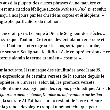
s aussi la plupart des autres phrases d’une manière ou
est une citation biblique (Exode 34:6; Ps 86[85].15 et suiv.)
qu’à nos jours par les chrétiens coptes et éthiopiens. »
hographe particulière du mot nom.
cerait par « Louange à Dieu, le Seigneur des siècles ».
 syriaque d’oulmin. Ce terme devient alamin en arabe et
». L’auteur s’interroge sur le sens, syriaque ou arabe,
ette sourate. Soulignant la difficulté de compréhension de c
e terme alamin le terme araméen « cosmos ».
 la sourate. Il remarque des similitudes avec Isaïe 35.
s expressions de certains versets de la sourate depuis le
phètes. À l’inverse, selon lui, les premiers versets
pellent une doxologie puis des répons psalmodique. Ainsi, l
adjutorium meum intende, Domine ad adjuvandum me festina
 la sourate Al-Fatiha est un « restant de Livre d’Heure.
de la grande doxologie (rappel mnémotechnique pour