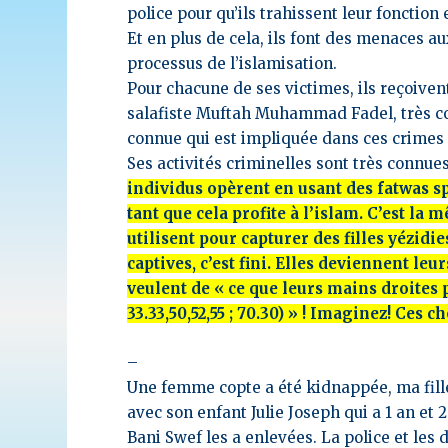
police pour qu’ils trahissent leur fonction 
Et en plus de cela, ils font des menaces a
processus de l’islamisation.
Pour chacune de ses victimes, ils reçoiv
salafiste Muftah Muhammad Fadel, très 
connue qui est impliquée dans ces crime
Ses activités criminelles
sont très connue
individus opèrent
en usant des fatwas sp
tant que cela profite à l’islam. C’est la
utilisent pour capturer des filles yézidie
captives, c’est fini. Elles deviennent leu
veulent de « ce que leurs mains droites pos
33.33,50,52,55 ; 70.30) » ! Imaginez! Ces 
–
Une femme copte a été kidnappée, ma fill
avec son enfant Julie Joseph qui a 1 an et 
Bani Swef les a enlevées. La police et les 