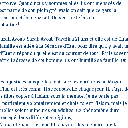
e se trouve. Quand nous y sommes allés, ils ont menacés de
 est partie de son plein gré. Mais on sait que ce gars la
it autour et la menaçait. On veut juste la voir.
 abattue !
Sarah Avoub. Sarah Avoub Tawfik a 21 ans et elle est de Qina
amille est allée à la Sécurité d’État pour dire qu’il y avait u
’État a répondu qu’elle est au courant de tout ! Et ils saven
aître l’adresse de cet homme. Ils ont humilié sa famille. Où
es injustices auxquelles font face les chrétiens au Moyen-
d’hui est très connu.
Il se renouvelle chaque jour. IL s’agit d
 filles coptes à l’islam sous la menace. Je ne parle pas
partiraient volontairement et choisiraient l’islam, mais je
qu’elles soient mineures ou adultes.
Ce phénomène dure
ncouragé dans différentes régions,
squ’à maintenant. Des cheikhs payent des membres
de la