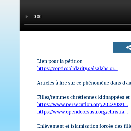
Lien pour la pétition:
https://copticsolidarity.salsalabs.or…
Articles à lire sur ce phénomène dans d’au
Filles/femmes chrétiennes kidnappées et fo
https://www.persecution.org/2022/08/1…
https://www.opendoorsusa.org/christia…
Enlèvement et islamisation forcée des fil