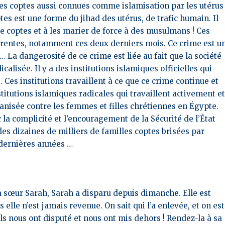
les coptes aussi connues comme islamisation par les utérus 
es est une forme du jihad des utérus, de trafic humain. Il
me coptes et à les marier de force à des musulmans ! Ces
rrentes, notamment ces deux derniers mois. Ce crime est u
 …
La dangerosité de ce crime est liée au fait que l
a société
lisée. Il y a des institutions islamiques officielles qui
. Ces institutions travaillent à ce que ce crime continue et
stitutions islamiques radicales qui travaillent activement e
anisée contre les femmes et filles chrétiennes en Égypte.
 la complicité et l’encouragement de la Sécurité de l’État
des dizaines de milliers de familles coptes brisées par
0 dernières années …
 ma sœur Sarah, Sarah a disparu depuis dimanche.
Elle est
is elle n’est jamais revenue.
On sait qui l’a enlevée, et on est
Ils nous ont disputé et nous ont mis dehors ! Rendez-la à sa