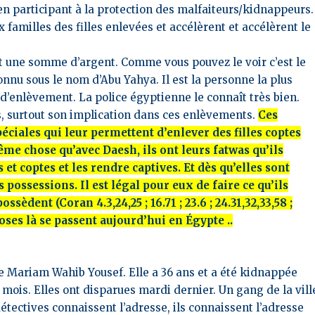
en participant à la protection d
es malfaiteurs/kidnappeurs.
ux familles
des filles enlevées et accélèrent et accélèrent le
ent une somme d’argent.
Comme vous pouvez le voir c’est le
connu sous
le nom d’Abu Yahya. Il est la personne la plus
s
d’enlèvement. La police égyptienne le connaît très bien.
s, surtout son implication dans ces enlèvements.
Ces
éciales qui leur permettent d’enlever des filles coptes
 même chose qu’avec Daesh, ils ont leurs fatwas
qu’ils
s et coptes et les rendre captives
. Et dès qu’elles sont
rs possessions.
Il est légal pour eux de faire ce qu’ils
sèdent (Coran 4.3,24,25 ; 16.71 ; 23.6 ; 24.31,32,33,58 ;
choses là se passent aujourd’hui en Égypte ..
e Mariam Wahib Yousef. Elle a 36 ans et a été kidnappée
2 mois. Elles ont disparues mardi dernier.
Un gang de la vill
détectives connaissent l’adresse, ils connaissent l’adresse