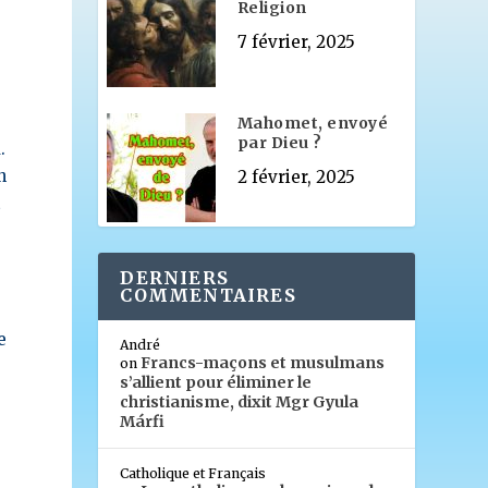
Religion
7 février, 2025
Mahomet, envoyé
par Dieu ?
.
n
2 février, 2025
t
DERNIERS
COMMENTAIRES
e
André
Francs-maçons et musulmans
on
s’allient pour éliminer le
christianisme, dixit Mgr Gyula
Márfi
Catholique et Français