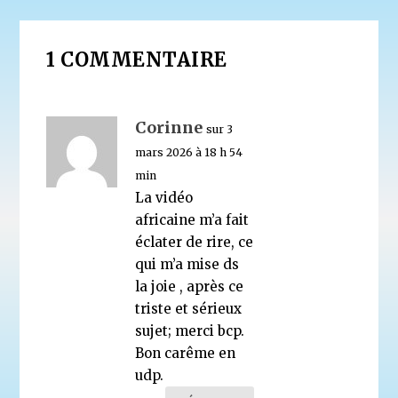
1 COMMENTAIRE
Corinne
sur 3
mars 2026 à 18 h 54
min
La vidéo
africaine m’a fait
éclater de rire, ce
qui m’a mise ds
la joie , après ce
triste et sérieux
sujet; merci bcp.
Bon carême en
udp.