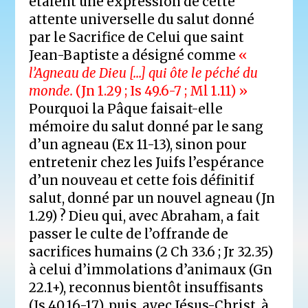
étaient une expression de cette
attente universelle du salut donné
par le Sacrifice de Celui que saint
Jean-Baptiste a désigné comme
«
l’Agneau de Dieu […] qui ôte le péché du
monde.
(Jn 1.29 ; Is 49.6-7 ; Ml 1.11) »
Pourquoi la Pâque faisait-elle
mémoire du salut donné par le sang
d’un agneau (Ex 11-13), sinon pour
entretenir chez les Juifs l’espérance
d’un nouveau et cette fois définitif
salut, donné par un nouvel agneau (Jn
1.29) ? Dieu qui, avec Abraham, a fait
passer le culte de l’offrande de
sacrifices humains (2 Ch 33.6 ; Jr 32.35)
à celui d’immolations d’animaux (Gn
22.1+), reconnus bientôt insuffisants
(Is 40.16-17), puis, avec Jésus-Christ, à