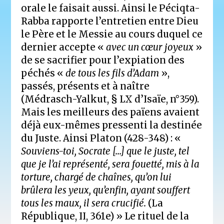
orale le faisait aussi. Ainsi le Péciqta-
Rabba rapporte l’entretien entre Dieu
le Père et le Messie au cours duquel ce
dernier accepte «
avec un cœur joyeux
»
de se sacrifier pour l’expiation des
péchés «
de tous les fils d’Adam
»,
passés, présents et à naître
(Médrasch-Yalkut, § LX d’Isaïe, n°359).
Mais les meilleurs des païens avaient
déjà eux-mêmes pressenti la destinée
du Juste. Ainsi Platon (428-348) : «
Souviens-toi, Socrate […] que le juste, tel
que je l’ai représenté, sera fouetté, mis à la
torture, chargé de chaînes, qu’on lui
brûlera les yeux, qu’enfin, ayant souffert
tous les maux, il sera crucifié.
(La
République, II, 361e) » Le rituel de la