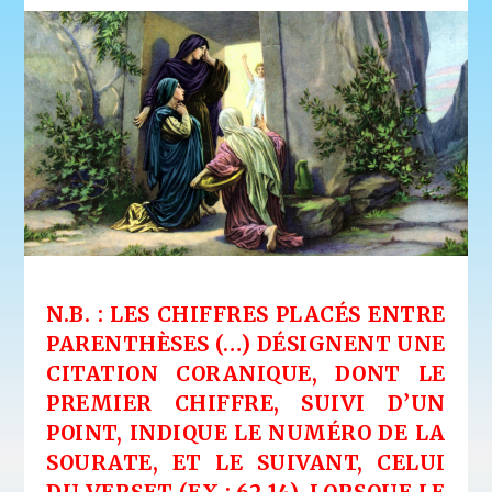
N.B. : LES CHIFFRES PLACÉS ENTRE
PARENTHÈSES (…) DÉSIGNENT UNE
CITATION CORANIQUE, DONT LE
PREMIER CHIFFRE, SUIVI D’UN
POINT, INDIQUE LE NUMÉRO DE LA
SOURATE, ET LE SUIVANT, CELUI