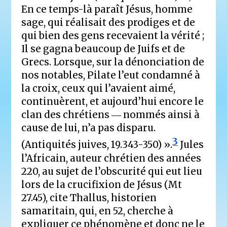
En ce temps-là paraît Jésus, homme
sage, qui réalisait des prodiges et de
qui bien des gens recevaient la vérité ;
Il se gagna beaucoup de Juifs et de
Grecs. Lorsque, sur la dénonciation de
nos notables, Pilate l’eut condamné à
la croix, ceux qui l’avaient aimé,
continuèrent, et aujourd’hui encore le
clan des chrétiens ― nommés ainsi à
cause de lui, n’a pas disparu.
3
(Antiquités juives, 19.343-350) ».
Jules
l’Africain, auteur chrétien des années
220, au sujet de l’obscurité qui eut lieu
lors de la crucifixion de Jésus (Mt
27.45), cite Thallus, historien
samaritain, qui, en 52, cherche à
expliquer ce phénomène et donc ne le