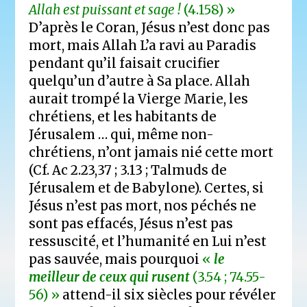
Allah est puissant et sage !
(4.158) »
D’après le Coran, Jésus n’est donc pas
mort, mais Allah L’a ravi au Paradis
pendant qu’il faisait crucifier
quelqu’un d’autre à Sa place. Allah
aurait trompé la Vierge Marie, les
chrétiens, et les habitants de
Jérusalem … qui, même non-
chrétiens, n’ont jamais nié cette mort
(Cf. Ac 2.23,37 ; 3.13 ; Talmuds de
Jérusalem et de Babylone). Certes, si
Jésus n’est pas mort, nos péchés ne
sont pas effacés, Jésus n’est pas
ressuscité, et l’humanité en Lui n’est
pas sauvée, mais pourquoi
«
le
meilleur de ceux qui rusent
(3.54 ; 74.55-
56) »
attend-il six siècles pour révéler