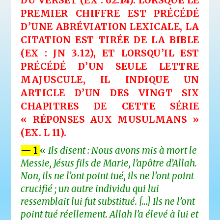
DU VERSET (EX : 62.14). LORSQUE LE
PREMIER CHIFFRE EST PRÉCÉDÉ
D’UNE ABRÉVIATION LEXICALE, LA
CITATION EST TIRÉE DE LA BIBLE
(EX : JN 3.12), ET LORSQU’IL EST
PRÉCÉDÉ D’UN SEULE LETTRE
MAJUSCULE, IL INDIQUE UN
ARTICLE D’UN DES VINGT SIX
CHAPITRES DE CETTE SÉRIE
« RÉPONSES AUX MUSULMANS »
(EX. L 11).
— 1
«
Ils disent : Nous avons mis à mort le
Messie, Jésus fils de Marie, l’apôtre d’Allah.
Non, ils ne l’ont point tué, ils ne l’ont point
crucifié ; un autre individu qui lui
ressemblait lui fut substitué. […] Ils ne l’ont
point tué réellement. Allah l’a élevé à lui et