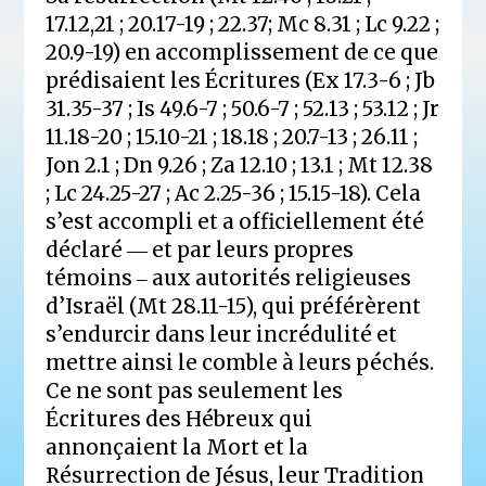
17.12,21 ; 20.17-19 ; 22.37; Mc 8.31 ; Lc 9.22 ;
20.9-19) en accomplissement de ce que
prédisaient les Écritures (Ex 17.3-6 ; Jb
31.35-37 ; Is 49.6-7 ; 50.6-7 ; 52.13 ; 53.12 ; Jr
11.18-20 ; 15.10-21 ; 18.18 ; 20.7-13 ; 26.11 ;
Jon 2.1 ; Dn 9.26 ; Za 12.10 ; 13.1 ; Mt 12.38
; Lc 24.25-27 ; Ac 2.25-36 ; 15.15-18). Cela
s’est accompli et a officiellement été
déclaré ― et par leurs propres
témoins ‒ aux autorités religieuses
d’Israël (Mt 28.11-15), qui préférèrent
s’endurcir dans leur incrédulité et
mettre ainsi le comble à leurs péchés.
Ce ne sont pas seulement les
Écritures des Hébreux qui
annonçaient la Mort et la
Résurrection de Jésus, leur Tradition