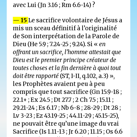
avec Lui (Jn 3.16 ; Rm 6.6-14) ?
— 15
Le sacrifice volontaire de Jésus a
mis un sceau définitif à l’originalité
de Son interprétation de la Parole de
Dieu (He 5.9 ; 7.24-25 ; 9.24). Si «
en
offrant un sacrifice, l’homme attestait que
Dieu est le premier principe créateur de
toutes choses et la fin dernière à quoi tout
doit être rapporté
(ST, I-II, q.102, a.3) »,
les Prophètes avaient peu à peu
compris que tout sacrifice (Gn 15.9-18 ;
22.1+ ; Ex 24.5 ; Dt 27.7 ; 2 Ch 7.5 ; 15.11 ;
29.21-24 ; Es 6.17 ; Nb 6-8 ; 28-29 ; Dt 28 ;
Lv 3-23 ; Ez 43.19-25 ; 44.11-29 ; 45.15-25),
ne pouvait être qu’une image du vrai
Sacrifice (Is 1.11-13 ; Jr 6.20 ; 11.15 ; Os 6.6