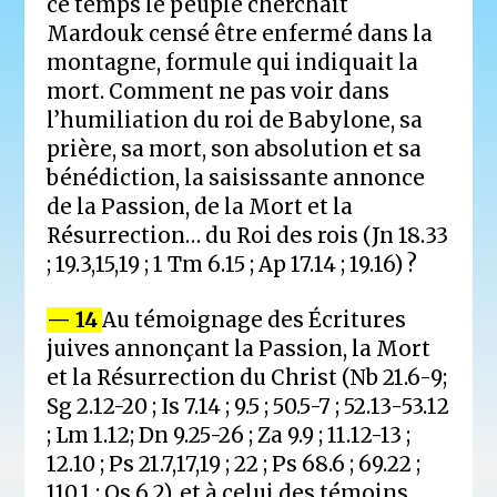
ce temps le peuple cherchait
Mardouk censé être enfermé dans la
montagne, formule qui indiquait la
mort. Comment ne pas voir dans
l’humiliation du roi de Babylone, sa
prière, sa mort, son absolution et sa
bénédiction, la saisissante annonce
de la Passion, de la Mort et la
Résurrection… du Roi des rois (Jn 18.33
; 19.3,15,19 ; 1 Tm 6.15 ; Ap 17.14 ; 19.16) ?
— 14
Au témoignage des Écritures
juives annonçant la Passion, la Mort
et la Résurrection du Christ (Nb 21.6-9;
Sg 2.12-20 ; Is 7.14 ; 9.5 ; 50.5-7 ; 52.13-53.12
; Lm 1.12; Dn 9.25-26 ; Za 9.9 ; 11.12-13 ;
12.10 ; Ps 21.7,17,19 ; 22 ; Ps 68.6 ; 69.22 ;
110.1 ; Os 6.2), et à celui des témoins