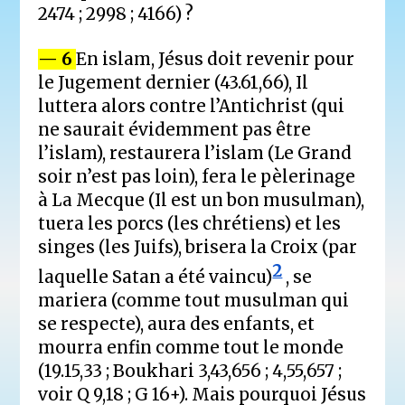
2474 ; 2998 ; 4166) ?
— 6
En islam, Jésus doit revenir pour
le Jugement dernier (43.61,66), Il
luttera alors contre l’Antichrist (qui
ne saurait évidemment pas être
l’islam), restaurera l’islam (Le Grand
soir n’est pas loin), fera le pèlerinage
à La Mecque (Il est un bon musulman),
tuera les porcs (les chrétiens) et les
singes (les Juifs), brisera la Croix (par
2
laquelle Satan a été vaincu)
, se
mariera (comme tout musulman qui
se respecte), aura des enfants, et
mourra enfin comme tout le monde
(19.15,33 ; Boukhari 3,43,656 ; 4,55,657 ;
voir Q 9,18 ; G 16+). Mais pourquoi Jésus