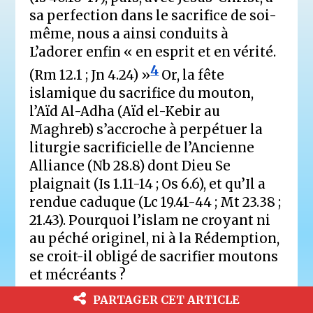
sa perfection dans le sacrifice de soi-
même, nous a ainsi conduits à
L’adorer enfin « en esprit et en vérité.
4
(Rm 12.1 ; Jn 4.24) »
Or, la fête
islamique du sacrifice du mouton,
l’Aïd Al-Adha (Aïd el-Kebir au
Maghreb) s’accroche à perpétuer la
liturgie sacrificielle de l’Ancienne
Alliance (Nb 28.8) dont Dieu Se
plaignait (Is 1.11-14 ; Os 6.6), et qu’Il a
rendue caduque (Lc 19.41-44 ; Mt 23.38 ;
21.43). Pourquoi l’islam ne croyant ni
au péché originel, ni à la Rédemption,
se croit-il obligé de sacrifier moutons
et mécréants ?
PARTAGER CET ARTICLE
— 16
Si l’islam reconnaît nécessaires