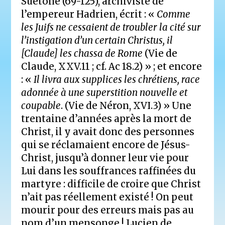
Suétone (69-125), archiviste de
l’empereur Hadrien, écrit : «
Comme
les Juifs ne cessaient de troubler la cité sur
l’instigation d’un certain Christus, il
[Claude] les chassa de Rome
(Vie de
Claude, XXV.11 ; cf. Ac 18.2) » ; et encore
: «
Il livra aux supplices les chrétiens, race
adonnée à une superstition nouvelle et
coupable
. (Vie de Néron, XVI.3) » Une
trentaine d’années après la mort de
Christ, il y avait donc des personnes
qui se réclamaient encore de Jésus-
Christ, jusqu’à donner leur vie pour
Lui dans les souffrances raffinées du
martyre : difficile de croire que Christ
n’ait pas réellement existé ! On peut
mourir pour des erreurs mais pas au
nom d’un mensonge ! Lucien de