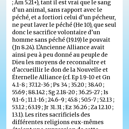
; Am 5.21+), tant il est vrai que le sang
d’un animal, sans rapport avec le
péché, et a fortiori celui d’un pécheur,
ne peut laver le péché (He 10), que seul
donc le sacrifice volontaire d’un
homme sans péché (19.19) le pouvait
(Jn 8.24). L’Ancienne Alliance avait
ainsi peu à peu donné au peuple de
Dieu les moyens de reconnaître et
d’accueillir le don de la Nouvelle et
Éternelle Alliance (cf. Ep 1.9-10 et Gn
4.1-8 ; 37.12-36 ; Ps 34 ; 35.20 ; 38.40 ;
55.69 ; 88.142 ; Sg 2.18-20 ; 36.25-27 ; Is
9.1-6 ; 11.1-16 ; 24.6-9 ; 45.8 ; 50.5-7 ; 52.13 ;
53.12 ; 63.19 ; Jr 31.31 ; Ez 36.26 ; Za 12.10 ;
13.1). Les rites sacrificiels des
différentes religions eux-mêmes