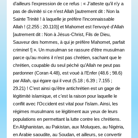
d’ailleurs l’expression de ce refus : « J’atteste qu’il n’y a
pas de divinité si ce n’est Allah [autrement dit : Non la
Sainte Trinité ! à laquelle je préfère l’inconnaissable
Allah ! (2.255 ; 20.110)] et Mahomet est l’envoyé d’Allah
[autrement dit : Non à Jésus-Christ, Fils de Dieu,
Sauveur des hommes, à qui je préfère Mahomet, parfait
criminel !] ». Un musulman se rassure d’être musulman
parce qu’au moins il n’est pas chrétien, sachant que le
chrétien, coupable du seul péché qu’Allah ne peut pas
pardonner (Coran 4.48), est voué à l’Enfer (48.6 ; 98.6)
par Allah, qui égare qui il veut (5.18 ; 6.39 ; 7.155 ;
29.21) ! C’est ainsi qu’être antichrétien est un gage de
légitimité islamique, et c’est la raison pour laquelle le
conflit avec l’Occident est vital pour l’islam. Ainsi, les
régimes musulmans se légitiment aux yeux de leurs
populations en permettant la lutte contre les chrétiens.
En Afghanistan, au Pakistan, aux Moluques, au Nigéria,
en Arabie saoudite, au Soudan, et ailleurs, se convertir