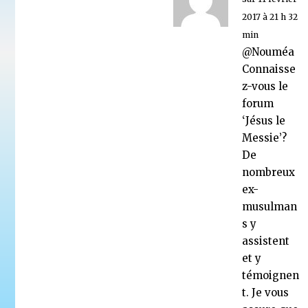
2017 à 21 h 32
min
@Nouméa
Connaisse
z-vous le
forum
‘Jésus le
Messie’?
De
nombreux
ex-
musulman
s y
assistent
et y
témoignen
t. Je vous