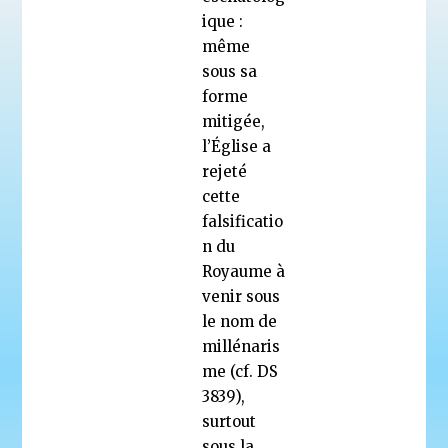
ique :
même
sous sa
forme
mitigée,
l’Église a
rejeté
cette
falsificatio
n du
Royaume à
venir sous
le nom de
millénaris
me (cf. DS
3839),
surtout
sous la