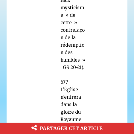
faux
mysticism
e » de
cette »
contrefaço
n de la
rédemptio
n des
humbles »
; GS 20-21).
677
L’Église
n’entrera
dans la
gloire du
Royaume
qu’à
PARTAGER CET ARTICLE