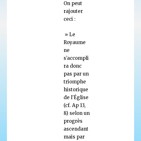
On peut
rajouter
ceci :
» Le
Royaume
ne
s’accompli
ra donc
pas par un
triomphe
historique
de l’Église
(cf. Ap 13,
8) selon un
progrès
ascendant
mais par