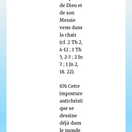
de Dieu et
de son
Messie
venu dans
la chair
(cf. 2 Th 2,
4-12 ; 1 Th
5, 2-3 ; 2 Jn
7 ; 1 Jn 2,
18. 22).
676 Cette
imposture
antichristi
que se
dessine
déjà dans
le monde