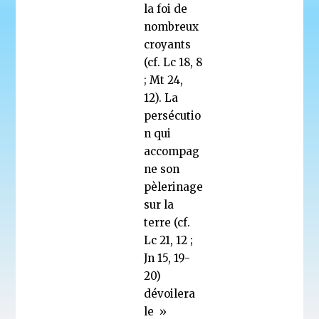
la foi de
nombreux
croyants
(cf. Lc 18, 8
; Mt 24,
12). La
persécutio
n qui
accompag
ne son
pèlerinage
sur la
terre (cf.
Lc 21, 12 ;
Jn 15, 19-
20)
dévoilera
le »