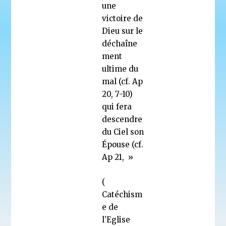
une
victoire de
Dieu sur le
déchaîne
ment
ultime du
mal (cf. Ap
20, 7-10)
qui fera
descendre
du Ciel son
Épouse (cf.
Ap 21, »
(
Catéchism
e de
l’Eglise