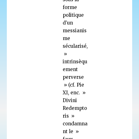
forme
politique
d’un
messianis
me
sécularisé,
»
intrinsèqu
ement
perverse
» (cf. Pie
XI, enc. »
Divini
Redempto
ris »
condamna
nt le »