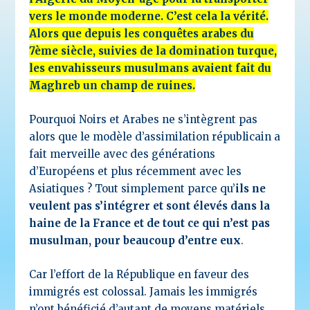
vers le monde moderne. C’est cela la vérité.
Alors que depuis les conquêtes arabes du
7ème siècle, suivies de la domination turque,
les envahisseurs musulmans avaient fait du
Maghreb un champ de ruines.
Pourquoi Noirs et Arabes ne s’intègrent pas
alors que le modèle d’assimilation républicain a
fait merveille avec des générations
d’Européens et plus récemment avec les
Asiatiques ? Tout simplement parce qu’
ils ne
veulent pas s’intégrer et sont élevés dans la
haine de la France et de tout ce qui n’est pas
musulman, pour beaucoup d’entre eux
.
Car l’effort de la République en faveur des
immigrés est colossal. Jamais les immigrés
n’ont bénéficié d’autant de moyens matériels,