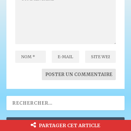
INSCRIPTION À LA LETTRE DES
PARTAGER CET ARTICLE
ABONNÉS