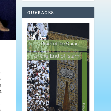
OUVRAGES
s
s
e
a
e
s