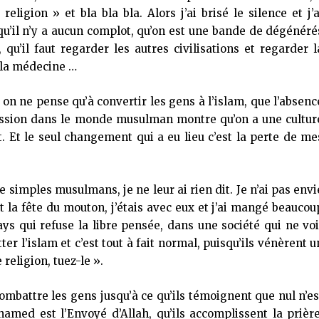
religion » et bla bla bla. Alors j’ai brisé le silence et j’a
qu’il n’y a aucun complot, qu’on est une bande de dégénéré
 qu’il faut regarder les autres civilisations et regarder l
s la médecine …
 on ne pense qu’à convertir les gens à l’islam, que l’absenc
pression dans le monde musulman montre qu’on a une cultur
t. Et le seul changement qui a eu lieu c’est la perte de me
 simples musulmans, je ne leur ai rien dit. Je n’ai pas envi
t la fête du mouton, j’étais avec eux et j’ai mangé beaucou
pays qui refuse la libre pensée, dans une société qui ne voi
ter l’islam et c’est tout à fait normal, puisqu’ils vénèrent u
religion, tuez-le ».
ombattre les gens jusqu’à ce qu’ils témoignent que nul n’es
hamed est l’Envoyé d’Allah, qu’ils accomplissent la prière