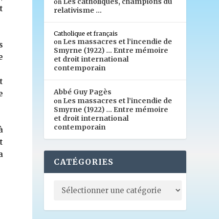
Les catholiques, champions du
on
t
relativisme …
Catholique et français
Les massacres et l’incendie de
on
s
Smyrne (1922) … Entre mémoire
e
et droit international
contemporain
t
Abbé Guy Pagès
e
Les massacres et l’incendie de
on
Smyrne (1922) … Entre mémoire
et droit international
contemporain
à
t
a
CATÉGORIES