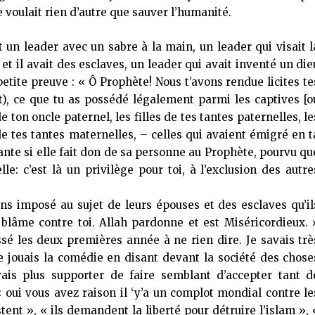
e voulait rien d’autre que sauver l’humanité.
it un leader avec un sabre à la main, un leader qui visait l
et il avait des esclaves, un leader qui avait inventé un die
petite preuve : « Ô Prophète! Nous t’avons rendue licites te
), ce que tu as possédé légalement parmi les captives [o
de ton oncle paternel, les filles de tes tantes paternelles, le
 de tes tantes maternelles, – celles qui avaient émigré en t
nte si elle fait don de sa personne au Prophète, pourvu qu
e: c’est là un privilège pour toi, à l’exclusion des autre
ns imposé au sujet de leurs épouses et des esclaves qu’il
e blâme contre toi. Allah pardonne et est Miséricordieux. 
passé les deux premières année à ne rien dire. Je savais trè
 jouais la comédie en disant devant la société des chose
ais plus supporter de faire semblant d’accepter tant d
« oui vous avez raison il ‘y’a un complot mondial contre le
nt », « ils demandent la liberté pour détruire l’islam », 