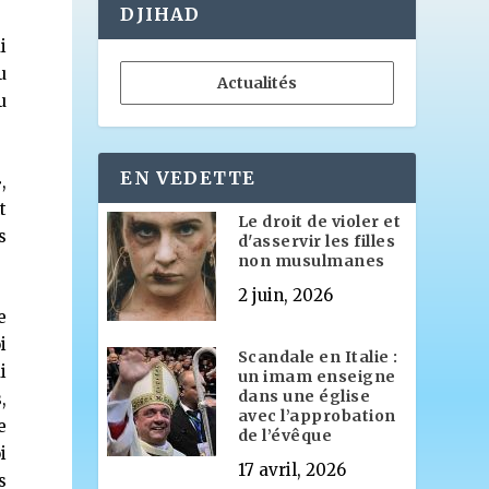
DJIHAD
i
u
Actualités
u
EN VEDETTE
,
t
Le droit de violer et
s
d'asservir les filles
non musulmanes
2 juin, 2026
e
i
Scandale en Italie :
i
un imam enseigne
dans une église
,
avec l’approbation
e
de l’évêque
i
17 avril, 2026
s