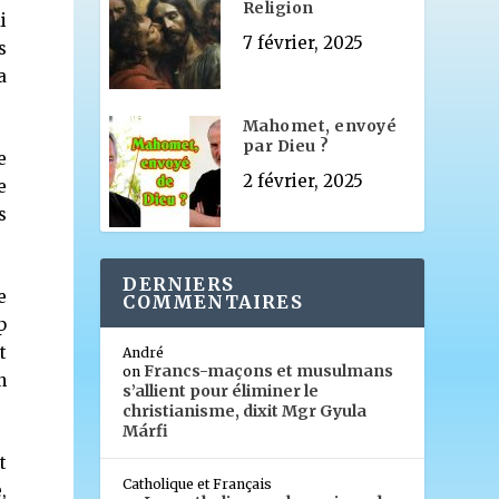
Religion
i
7 février, 2025
s
a
Mahomet, envoyé
par Dieu ?
e
2 février, 2025
e
s
DERNIERS
e
COMMENTAIRES
p
t
André
Francs-maçons et musulmans
on
n
s’allient pour éliminer le
christianisme, dixit Mgr Gyula
Márfi
t
Catholique et Français
,