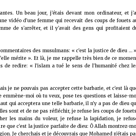
antes. Un beau jour, j’étais devant mon ordinateur, et j’a
une vidéo d’une femme qui recevait des coups de fouets a
mme de s’arrêter, et il y’avait des gens qui profitaient d
 commentaires des musulmans: « c’est la justice de dieu … »
u’elle mérite ». Et là, je me rappelle très bien de ce momen
as de redire: « l’islam a tué le sens de l’humanité chez le
ais je ne pouvais pas accepter cette barbarie, et c’est là qu
oute emmène-moi où tu veux, pose tes questions et laisse-mo
haut qui acceptera une telle barbarie, il n’y a pas de dieu qu
s sont et de ne pas réfléchir, je refuse les coups de fouets
cher les mains du voleur, je refuse la lapidation, je refus
ire que c’est la justice parfaite de dieu: Ô Allah montrez-mo
igion. Je cherchais et je découvrais que Mohamed n’étais pa