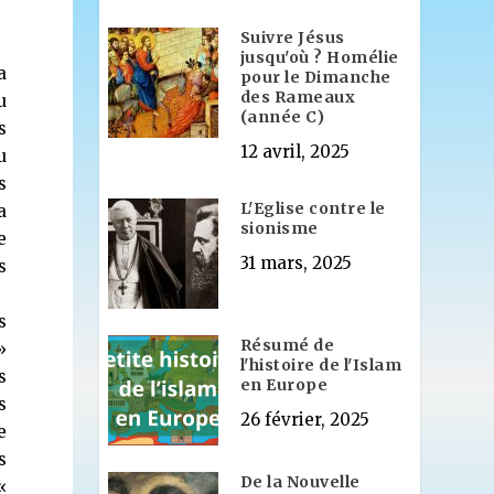
Suivre Jésus
jusqu'où ? Homélie
a
pour le Dimanche
des Rameaux
u
(année C)
s
12 avril, 2025
u
s
L'Eglise contre le
a
sionisme
e
31 mars, 2025
s
s
Résumé de
»
l'histoire de l'Islam
s
en Europe
s
26 février, 2025
e
s
De la Nouvelle
«