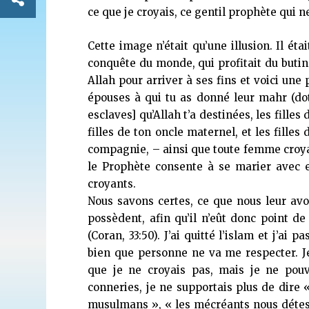
ce que je croyais, ce gentil prophète qui n
Cette image n’était qu’une illusion. Il éta
conquête du monde, qui profitait du butin 
Allah pour arriver à ses fins et voici une 
épouses à qui tu as donné leur mahr (dot
esclaves] qu’Allah t’a destinées, les filles 
filles de ton oncle maternel, et les filles
compagnie, – ainsi que toute femme croya
le Prophète consente à se marier avec ell
croyants.
Nous savons certes, ce que nous leur avo
possèdent, afin qu’il n’eût donc point d
(Coran, 33:50).
J’ai quitté l’islam et j’ai 
bien que personne ne va me respecter. Je
que je ne croyais pas, mais je ne pouv
conneries, je ne supportais plus de dire 
musulmans », « les mécréants nous déteste