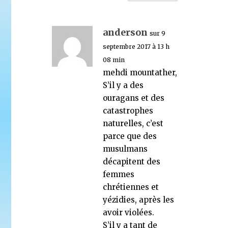
anderson
sur 9
septembre 2017 à 13 h
08 min
mehdi mountather,
S’il y a des
ouragans et des
catastrophes
naturelles, c’est
parce que des
musulmans
décapitent des
femmes
chrétiennes et
yézidies, après les
avoir violées.
S’il y a tant de