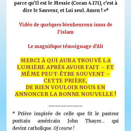
parce qu’Il est le Messie (Coran 4.171), c’est à
dire le Sauveur, et Lui seul. Amen ! »*
Vidéo de quelques bienheureux issus de
l’islam
Le magnifique témoignage d’Ali
MERCI À QUI AURA TROUVÉ LA
LUMIÈRE APRÈS AVOIR FAIT – ET
MÊME PEUT-ÊTRE SOUVENT –
CETTE PRIÈRE,
DE BIEN VOULOIR NOUS EN
ANNONCER LA BONNE NOUVELLE !
___________
* Prière inspirée de celle que fit le pasteur
puritain américain John Thayer… qui
devint catholique.
Of course !