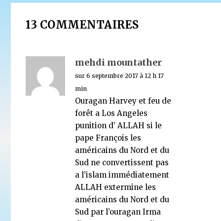
Le Coran des Historiens : présentation de l’ouvrage
(M-A. AMIR-MOEZZI, G. DYE, M. DEBIÉ)
13 COMMENTAIRES
3 décembre 2019
mehdi mountather
sur 6 septembre 2017 à 12 h 17
min
Ouragan Harvey et feu de
forêt a Los Angeles
punition d’ ALLAH si le
pape François les
américains du Nord et du
Sud ne convertissent pas
a l’islam immédiatement
ALLAH extermine les
américains du Nord et du
Sud par l’ouragan Irma