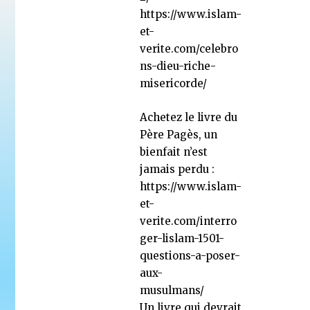
https://www.islam-
et-
verite.com/celebro
ns-dieu-riche-
misericorde/
Achetez le livre du
Père Pagès, un
bienfait n’est
jamais perdu :
https://www.islam-
et-
verite.com/interro
ger-lislam-1501-
questions-a-poser-
aux-
musulmans/
Un livre qui devrait