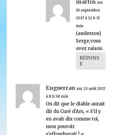
martin
sur
10 septembre
2017 à 12 h 31
min
(anderson)
Serge,vous
avez raison .
RÉPONS
E
Enguerran
sur 23 août 2017
à 8 h 58 min
On dit que le diable aurait
dit du Curé d’Ars, « S’il y
en avait dix comme toi,
mon pouvoir
s’effondrerait ! »