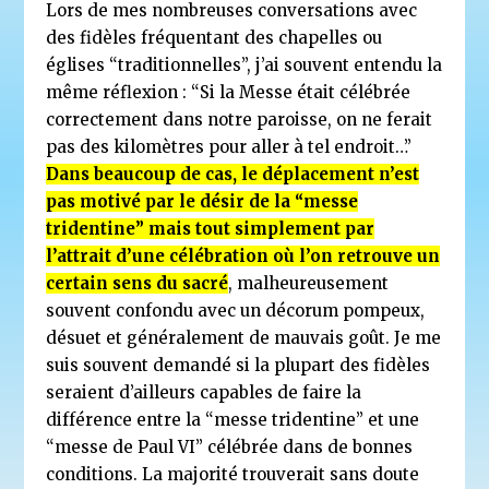
Lors de mes nombreuses conversations avec
des fidèles fréquentant des chapelles ou
églises “traditionnelles”, j’ai souvent entendu la
même réflexion : “Si la Messe était célébrée
correctement dans notre paroisse, on ne ferait
pas des kilomètres pour aller à tel endroit…”
Dans beaucoup de cas, le déplacement n’est
pas motivé par le désir de la “messe
tridentine” mais tout simplement par
l’attrait d’une célébration où l’on retrouve un
certain sens du sacré
, malheureusement
souvent confondu avec un décorum pompeux,
désuet et généralement de mauvais goût. Je me
suis souvent
demandé si la plupart des fidèles
seraient d’ailleurs capables de faire la
différence entre la “messe tridentine” et une
“messe de Paul VI” célébrée dans de bonnes
conditions. La majorité trouverait sans doute