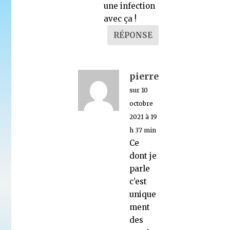
une infection
avec ça !
RÉPONSE
pierre
sur 10
octobre
2021 à 19
h 37 min
Ce
dont je
parle
c’est
unique
ment
des