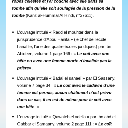
robes célestes et j’ai couché avec elle dans sa
tombe afin qu’elle soit soulagée de la pression de la
tombe
(Kanz al-Hummal Al Hindi, n°37611).
L’ouvrage intitulé « Radd el mouhtar dans la
jurisprudence d’Abou Hanifa » (le chef de l’école
hanafite, l’une des quatre écoles juridiques) par Ibn
Abideen, volume 1 page 166 : «
Le coït avec une
bête ou avec une femme morte n’invalide pas la
prière
« .
L’ouvrage intitulé « Badaï el sanaeï » par El Sassany,
volume 7 page 34 : «
Le coït avec le cadavre d’une
femme est permis, aucun châtiment n’est prévu
dans ce cas, il en est de même pour le coït avec
une bête
. »
L’ouvrage intitulé « Qawateh el adella » par Ibn abd el
Gabbar el Samaany, volume 2 page 111 : «
Le coït