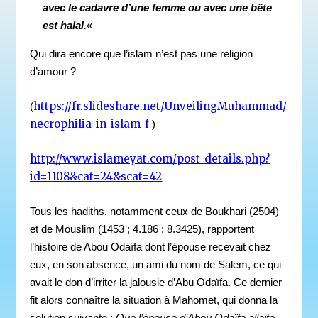
avec le cadavre d’une femme ou avec une bête
est halal.
«
Qui dira encore que l’islam n’est pas une religion
d’amour ?
https://fr.slideshare.net/UnveilingMuhammad/
(
necrophilia-in-islam-f
)
http://www.islameyat.com/post_details.php?
id=1108&cat=24&scat=42
Tous les hadiths, notamment ceux de Boukhari (2504)
et de Mouslim (1453 ; 4.186 ; 8.3425), rapportent
l’histoire de Abou Odaïfa dont l’épouse recevait chez
eux, en son absence, un ami du nom de Salem, ce qui
avait le don d’irriter la jalousie d’Abu Odaïfa. Ce dernier
fit alors connaître la situation à Mahomet, qui donna la
solution suivante :
Que l’épouse d’Abou Odaïfa allaite