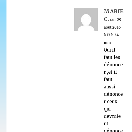
MARIE
C.
sur 29
août 2016
à 17 h 34
min
Oui il
faut les
dénonce
r ,et il
faut
aussi
dénonce
r ceux
qui
devraie
nt
dénonce