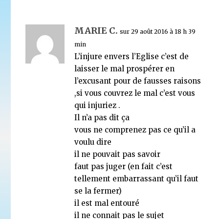
MARIE C.
sur 29 août 2016 à 18 h 39
Pourquoi il faut arrêter la vaccination : « Les vaccin
min
qu’ils ne protègent » (audience de la F.D.A.)
L’injure envers l’Eglise c’est de
13 août 2021
laisser le mal prospérer en
l’excusant pour de fausses raisons
,si vous couvrez le mal c’est vous
qui injuriez .
Il n’a pas dit ça
vous ne comprenez pas ce qu’il a
voulu dire
il ne pouvait pas savoir
faut pas juger (en fait c’est
tellement embarrassant qu’il faut
se la fermer)
il est mal entouré
il ne connait pas le sujet