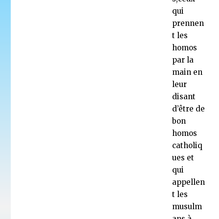
qui
prennen
t les
homos
par la
main en
leur
disant
d’être de
bon
homos
catholiq
ues et
qui
appellen
t les
musulm
ans à