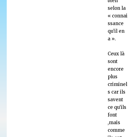
bien
selon la
« connai
ssance
qu’il en
a ».
Ceux là
sont
encore
plus
criminel
s car ils
savent
ce qu’ils
font
,mais
comme