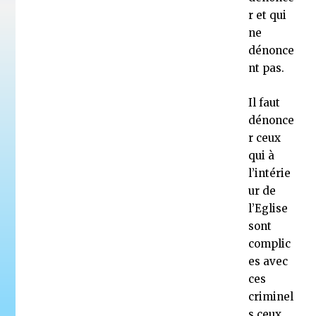
r et qui
ne
dénonce
nt pas.
Il faut
dénonce
r ceux
qui à
l’intérie
ur de
l’Eglise
sont
complic
es avec
ces
criminel
s,ceux