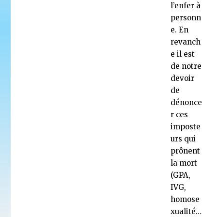
l’enfer à
personn
e. En
revanch
e il est
de notre
devoir
de
dénonce
r ces
imposte
urs qui
prônent
la mort
(GPA,
IVG,
homose
xualité…