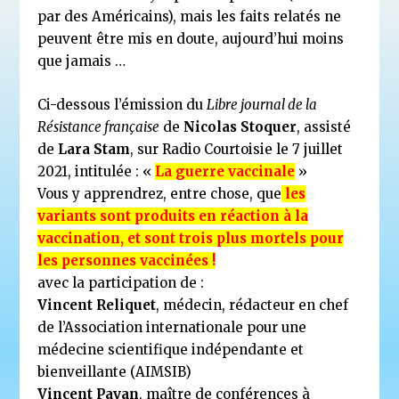
par des Américains), mais les faits relatés ne
peuvent être mis en doute, aujourd’hui moins
que jamais …
Ci-dessous l’émission du
Libre journal de la
Résistance française
de
Nicolas Stoquer
, assisté
de
Lara Stam
, sur Radio Courtoisie le 7 juillet
2021, intitulée : «
La guerre vaccinale
»
Vous y apprendrez, entre chose, que
les
variants sont produits en réaction à la
vaccination, et sont trois plus mortels pour
les personnes vaccinées !
avec la participation de :
Vincent Reliquet
, médecin, rédacteur en chef
de l’Association internationale pour une
médecine scientifique indépendante et
bienveillante (AIMSIB)
Vincent Pavan
, maître de conférences à