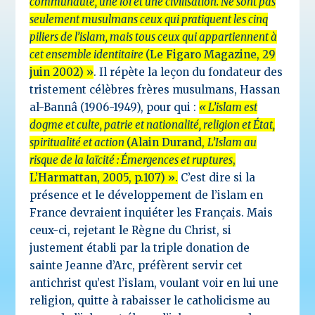
communauté, une loi et une civilisation. Ne sont pas
seulement musulmans ceux qui pratiquent les cinq
piliers de l’islam, mais tous ceux qui appartiennent à
cet ensemble identitaire
(Le Figaro Magazine, 29
juin 2002) »
. Il répète la leçon du fondateur des
tristement célèbres frères musulmans, Hassan
al-Bannâ (1906-1949), pour qui :
« L’islam est
dogme et culte, patrie et nationalité, religion et État,
spiritualité et actio
n
(Alain Durand,
L’Islam au
risque de la laïcité : Émergences et ruptures
,
L’Harmattan, 2005, p.107) ».
C’est dire si la
présence et le développement de l’islam en
France devraient inquiéter les Français. Mais
ceux-ci, rejetant le Règne du Christ, si
justement établi par la triple donation de
sainte Jeanne d’Arc, préfèrent servir cet
antichrist qu’est l’islam, voulant voir en lui une
religion, quitte à rabaisser le catholicisme au