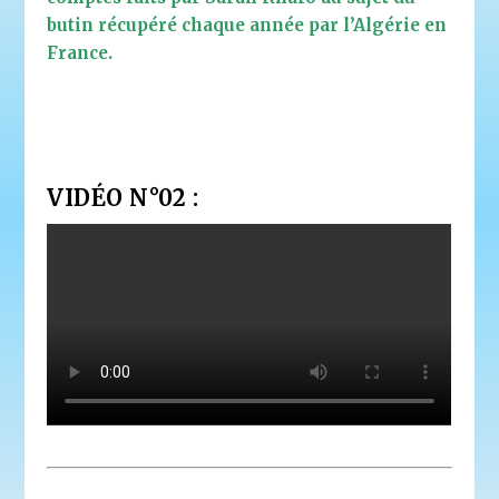
butin récupéré chaque année par l’Algérie en
France.
VIDÉO N°02 :