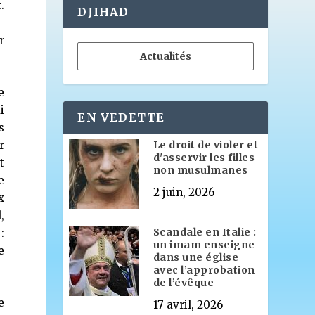
.
DJIHAD
-
r
Actualités
e
i
EN VEDETTE
s
r
Le droit de violer et
d'asservir les filles
t
non musulmanes
e
2 juin, 2026
x
,
Scandale en Italie :
:
un imam enseigne
e
dans une église
avec l’approbation
de l’évêque
e
17 avril, 2026