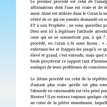
Le premier procédé est celui de l’amal
affirmations dont l’une est vraie et de d
aussi. Ainsi est utilisée dans le Coran l
vérité de ce qui est ensuite demandé en s
ET à son Prophète ; ne vous querellez pa
Dieu sert ici à légitimer l’attitude att
ceux qui ne se soumettent pas, à qui ? 
procédé, en Coran 4.34 nous lisons : «
enfermez-les et frappez-les jusqu’à ce qu
élevé et grand, c’est entendu, mais quel ra
Seuls perçoivent ce rapport tant d’homme
soulager de leurs problèmes de conscien
Le 2ième procédé est celui de la répétit
d’autant plus vraie qu’elle est plus s
l’absurde en raisonnable est très prisé po
Mentez ! Il en restera toujours quelque cho
au cœur de la prière musulmane, laquelle