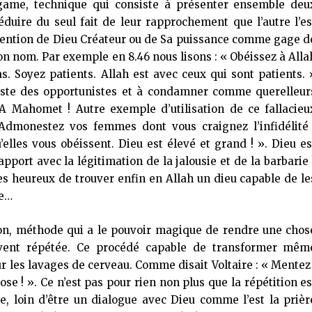
game, technique qui consiste à présenter ensemble deu
éduire du seul fait de leur rapprochement que l’autre l’es
a mention de Dieu Créateur ou de Sa puissance comme gage d
on nom. Par exemple en 8.46 nous lisons : « Obéissez à Alla
s. Soyez patients. Allah est avec ceux qui sont patients. 
entiste des opportunistes et à condamner comme querelleur
A Mahomet ! Autre exemple d’utilisation de ce fallacieu
 Admonestez vos femmes dont vous craignez l’infidélité 
’elles vous obéissent. Dieu est élevé et grand ! ». Dieu es
pport avec la légitimation de la jalousie et de la barbarie 
s heureux de trouver enfin en Allah un dieu capable de le
ce…
ion, méthode qui a le pouvoir magique de rendre une chos
ouvent répétée. Ce procédé capable de transformer mêm
ur les lavages de cerveau. Comme disait Voltaire : « Mentez 
se ! ». Ce n’est pas pour rien non plus que la répétition es
, loin d’être un dialogue avec Dieu comme l’est la prièr