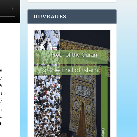
OUVRAGES
e
e
a
n
é
,
i
t