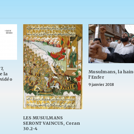
7,
Musulmans, la hain
e la
l’Enfer
 vidéo
9 janvier 2018
LES MUSULMANS
SERONT VAINCUS, Coran
30.2-4