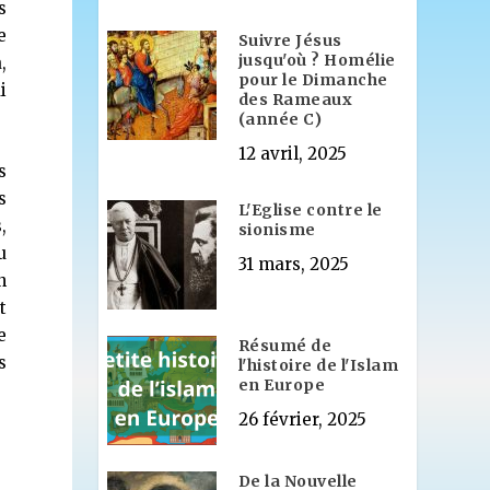
s
e
Suivre Jésus
jusqu'où ? Homélie
,
pour le Dimanche
i
des Rameaux
(année C)
12 avril, 2025
s
s
L'Eglise contre le
,
sionisme
u
31 mars, 2025
n
t
e
Résumé de
s
l'histoire de l'Islam
en Europe
26 février, 2025
De la Nouvelle