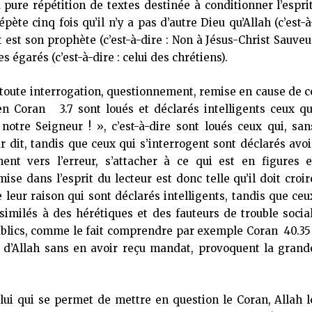
a pure répétition de textes destinée à conditionner l’esprit
ète cinq fois qu’il n’y a pas d’autre Dieu qu’Allah (c’est-à
 est son prophète (c’est-à-dire : Non à Jésus-Christ Sauveu
s égarés (c’est-à-dire : celui des chrétiens).
 toute interrogation, questionnement, remise en cause de c
n Coran 3.7 sont loués et déclarés intelligents ceux qu
notre Seigneur ! », c’est-à-dire sont loués ceux qui, san
 dit, tandis que ceux qui s’interrogent sont déclarés avoi
t vers l’erreur, s’attacher à ce qui est en figures e
se dans l’esprit du lecteur est donc telle qu’il doit croir
 leur raison qui sont déclarés intelligents, tandis que ceu
similés à des hérétiques et des fauteurs de trouble social
publics, comme le fait comprendre par exemple Coran 40.35 
s d’Allah sans en avoir reçu mandat, provoquent la grand
ui qui se permet de mettre en question le Coran, Allah l