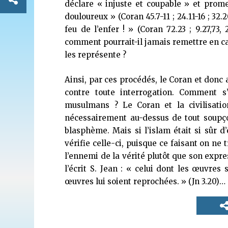
déclare « injuste et coupable » et prom
douloureux » (Coran 45.7-11 ; 24.11-16 ; 3
feu de l’enfer ! » (Coran 72.23 ; 9.27,73, 2.
comment pourrait-il jamais remettre en cau
les représente ?
Ainsi, par ces procédés, le Coran et don
contre toute interrogation. Comment s’
musulmans ? Le Coran et la civilisati
nécessairement au-dessus de tout soupçon
blasphème. Mais si l’islam était si sûr d’ê
vérifie celle-ci, puisque ce faisant on ne 
l’ennemi de la vérité plutôt que son expre
l’écrit S. Jean : « celui dont les œuvre
œuvres lui soient reprochées. » (Jn 3.20)…