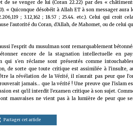
et de se venger de lui (Coran 22.22) par des « châtiment
2.20). « Quiconque désobéit à Allah ET à son messager aura l
206,119 ; 3.12,162 ; 18.57 ; 25.44. etc.). Celui qui croit cela
se l’autorité du Coran, d’Allah, de Mahomet, ou de celui qu
c aussi l’esprit du musulman sont remarquablement bétonné
étonner encore de la stagnation intellectuelle en pay
on qui s’en réclame sont présentés comme intouchables
, de sorte que toute critique est assimilée à l’insulte, a
tre la révélation de la Vérité, il n’aurait pas peur que l’o
trouverait jamais… que la vérité ! Une preuve que l’islam es
ssion est qu’il interdit l’examen critique à son sujet. Comm
s sont mauvaises ne vient pas à la lumière de peur que se
Partager cet article