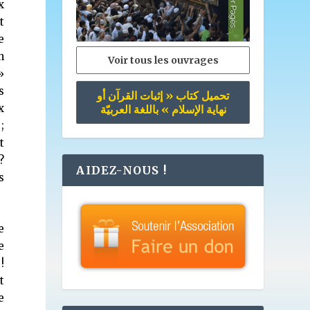
x
t
e
h
Voir tous les ouvrages
»
s
تحميل كتاب « إثبات القرآن أو
x
نهاية الإسلام » باللغة العربيّة
;
t
?
AIDEZ-NOUS !
s
e
e
!
t
e