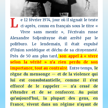
L
e 12 février 1974, jour où il signait le texte
ci-après, connu en français sous le titre «
Vivre sans mentir », l’écrivain russe
Alexandre Soljenitsyne était arrêté par le
politburo. Le lendemain, il était expulsé
d’Union soviétique et déchu de sa citoyenneté.
Près de 50 ans plus tard,
son appel à «
vivre
selon la vérité » n’a rien perdu de son
importance, tout au contraire
. Entre temps,
le
règne du mensonge — et de la violence qui
lui est consubstantielle, comme il s’est
efforcé de le rappeler — n’a cessé de
s’étendre et de se renforcer. Au point
qu’aujourd’hui, la plupart des gens, en
France, vivent dans un régime n’ayant de