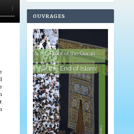
OUVRAGES
e
l
e
n
t
n