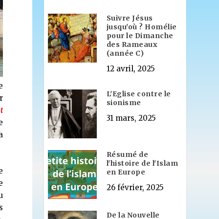
Suivre Jésus
jusqu'où ? Homélie
pour le Dimanche
des Rameaux
(année C)
12 avril, 2025
e
L'Eglise contre le
r
sionisme
t
31 mars, 2025
e
a
Résumé de
l'histoire de l'Islam
e
en Europe
e
26 février, 2025
u
s
De la Nouvelle