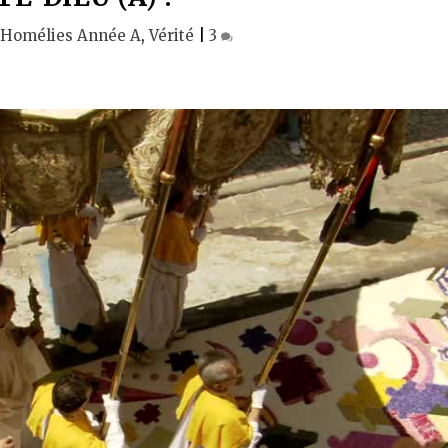
|
Homélies Année A
,
Vérité
|
3