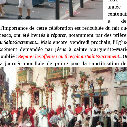
année
centenai
e de
l’importance de cette célébration est redoublée du fait qu
cesco, ont été invités à
réparer
, notamment par des prière
 au Saint-Sacrement.
.. Mais encore, vendredi prochain, l’Eglis
essément demandée par Jésus à sainte Marguerite-Mari
 oublié
:
R
éparer les offenses qu’Il reçoit au Saint-Sacrement
…
O
a j
ournée mondiale de prière pour la sanctification de