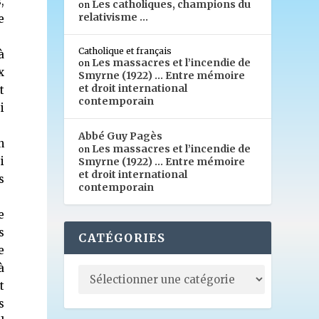
,
Les catholiques, champions du
on
relativisme …
e
Catholique et français
à
Les massacres et l’incendie de
on
x
Smyrne (1922) … Entre mémoire
et droit international
t
contemporain
i
Abbé Guy Pagès
n
Les massacres et l’incendie de
on
i
Smyrne (1922) … Entre mémoire
et droit international
s
contemporain
e
s
CATÉGORIES
e
à
t
s