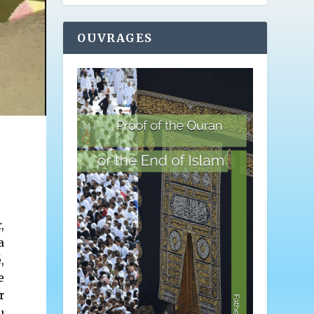
OUVRAGES
,
a
,
e
r
u