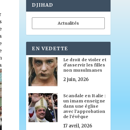
DJIHAD
r
s
Actualités
e
s
e
EN VEDETTE
e
n
Le droit de violer et
s
d'asservir les filles
non musulmanes
2 juin, 2026
Scandale en Italie :
un imam enseigne
dans une église
avec l’approbation
de l’évêque
17 avril, 2026