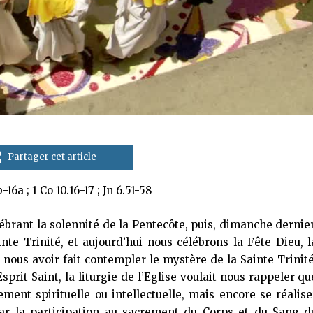
Partager cet article
b-16a ; 1 Co 10.16-17 ; Jn 6.51-58
ébrant la solennité de la Pentecôte, puis, dimanche dernier
nte Trinité, et aujourd’hui nous célébrons la Fête-Dieu, l
nous avoir fait contempler le mystère de la Sainte Trinité
Esprit-Saint, la liturgie de l’Eglise voulait nous rappeler qu
ment spirituelle ou intellectuelle, mais encore se réalise
ar la participation au sacrement du Corps et du Sang d