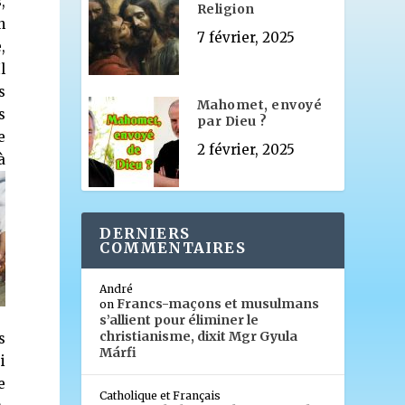
,
Religion
n
7 février, 2025
,
l
s
Mahomet, envoyé
s
par Dieu ?
e
2 février, 2025
à
DERNIERS
COMMENTAIRES
André
Francs-maçons et musulmans
on
s’allient pour éliminer le
christianisme, dixit Mgr Gyula
s
Márfi
i
e
Catholique et Français