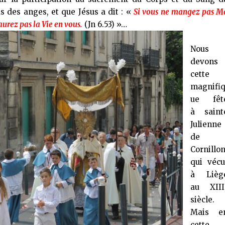
 des anges, et que Jésus a dit : «
Si vous ne mangez pas M
aurez pas la Vie en vous.
(Jn 6.53) »…
Nous
devons
cette
magnifi
ue fêt
à saint
Julienne
de
Cornillon
qui vécu
à Lièg
au XIII
siècle.
Mais e
cette