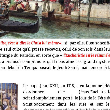
glise, c’est-à-dire le Christ lui-même
«
, si, par elle, Dieu sanctifi
seul culte qu’Il puisse recevoir, celui de Son Fils dans leu
liturgie du Paradis, en sorte que «
l’Eucharistie est le résumé e
», alors nous comprenons qu’il nous aimer ce grand mystèr
au début du Temps pascal, le Jeudi Saint, mais encore à l
Le pape Jean XXII, en 1318, a eu la bonne idé
d’ordonner que Jésus-Eucharisti
soit triomphalement porté le jour de la Fête d
Saint-Sacrement dans les rues et sur le