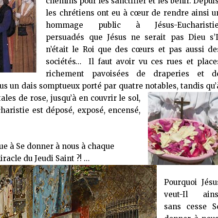
chemins pour les sanctifier et les bénir. Depuis
les chrétiens ont eu à cœur de rendre ainsi u
hommage public à Jésus-Eucharistie
persuadés que Jésus ne serait pas Dieu s’I
n’était le Roi que des cœurs et pas aussi de
sociétés… Il faut avoir vu ces rues et place
richement pavoisées de draperies et d
us un dais somptueux porté par quatre notables,
tandis qu’
es de rose, jusqu’à en couvrir le sol,
charistie est déposé, exposé, encensé,
ue à Se donner à nous à chaque
racle du Jeudi Saint ?! …
Pourquoi Jésu
veut-Il ains
sans cesse S