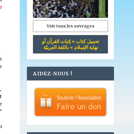
a
Voir tous les ouvrages
تحميل كتاب « إثبات القرآن أو
نهاية الإسلام » باللغة العربيّة
q
e
e
AIDEZ-NOUS !
,
t
e
°
n