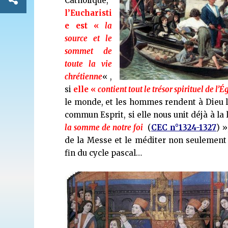
Catholique,
l’Eucharisti
e est «
la
source et le
sommet de
toute la vie
chrétienne
« ,
si
elle «
contient tout le trésor spirituel de l’É
le monde, et les hommes rendent à Dieu le 
commun Esprit, si elle nous unit déjà à la 
la somme de notre foi
(
CEC n°1324-1327
) 
de la Messe et le méditer non seulement 
fin du cycle pascal…