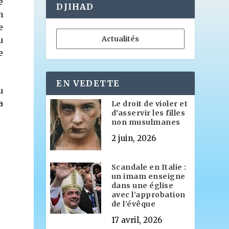
e
DJIHAD
n
e
Actualités
u
e
EN VEDETTE
u
a
Le droit de violer et
d'asservir les filles
non musulmanes
2 juin, 2026
Scandale en Italie :
un imam enseigne
dans une église
avec l’approbation
de l’évêque
17 avril, 2026