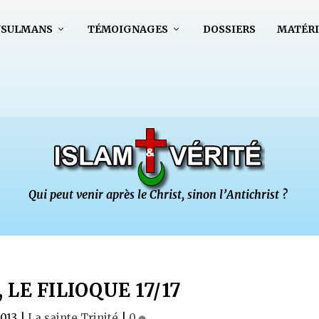
USULMANS
TÉMOIGNAGES
DOSSIERS
MATÉRI
 LE FILIOQUE 17/17
013
|
La sainte Trinité
|
0