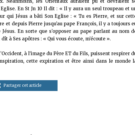
x. Néanmoins, les Orientaux auraient pu et devraient s
glise. En St Jn 10 Il dit : « Il y aura un seul troupeau et u
ur qui Jésus a bâti Son Eglise : « Tu es Pierre, et sur cett
rre et depuis Pierre jusqu’au pape François, il y a toujours e
e Jésus. En sorte que s’opposer au pape parlant au nom d
dît à Ses apôtres : « Qui vous écoute, m’écoute ».
’Occident, à l’image du Père ET du Fils, puissent respirer d
nspiration, cette expiration et être ainsi dans le monde l
Partager cet article