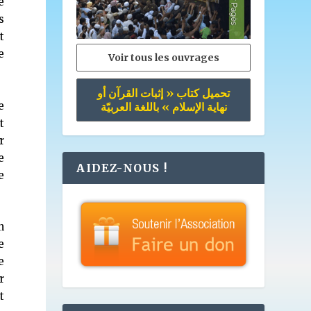
e
s
t
e
Voir tous les ouvrages
تحميل كتاب « إثبات القرآن أو
e
نهاية الإسلام » باللغة العربيّة
t
r
e
AIDEZ-NOUS !
e
n
e
e
r
t