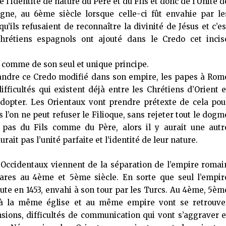
 l’identité de nature du Père et du Fils et donc de l’Unité d
gne, au 6ème siècle lorsque celle-ci fût envahie par le
qu’ils refusaient de reconnaître la divinité de Jésus et c’es
hrétiens espagnols ont ajouté dans le Credo cet incis
s comme de son seul et unique principe.
andre ce Credo modifié dans son empire, les papes à Rom
ifficultés qui existent déjà entre les Chrétiens d’Orient e
dopter.
Les Orientaux vont prendre prétexte de cela pou
 l’on ne peut refuser le Filioque, sans rejeter tout le dogm
de pas du Fils comme du Père, alors il y aurait une autr
aurait pas l’unité parfaite et l’identité de leur nature.
 Occidentaux viennent de la séparation de l’empire romai
bares au 4ème et 5ème siècle. En sorte que seul l’empir
hute en 1453, envahi à son tour par les Turcs. Au 4ème, 5èm
t à la même église et au même empire vont se retrouve
sions, difficultés de communication qui vont s’aggraver e