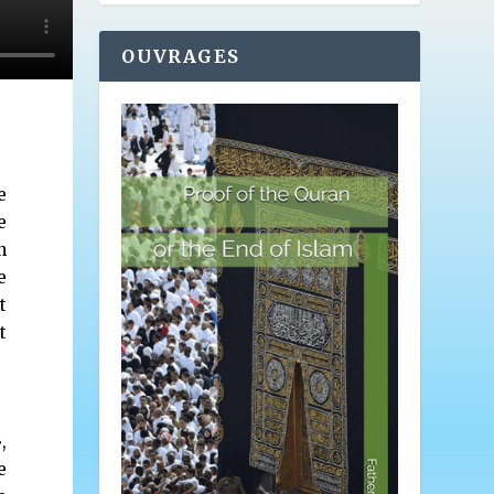
OUVRAGES
e
e
n
e
t
t
,
e