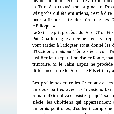
divine : un même être. Cette affirmation de
la Trinité a trouvé son origine en Espa
Wisigoths qui étaient ariens, c’est à dire 
pour affirmer cette dernière que les C
« Filioque ».
Le Saint Esprit procède du Père ET du Fil
Puis Charlemagne au 9ème siècle va rép
vont tarder à l’adopter étant donné les d
d’Occident, mais au 11ème siècle vont l’a
justifier leur séparation d’avec Rome, mais
trinitaire. Si le Saint Esprit ne procè
différence entre le Père et le Fils et il n’y 
Les problèmes entre les Orientaux et les
en deux parties avec les invasions bar
romain d’Orient va subsister jusqu’à sa c
siècle, les Chrétiens qui appartenaien
ennemis politiques, d’où les incompréhen