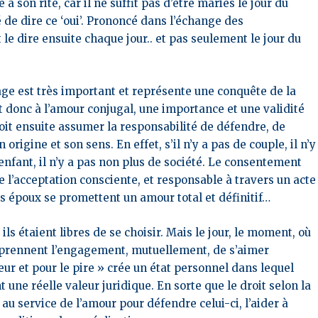
 à son rite, car il ne suffit pas d’être mariés le jour du
de dire ce ‘oui’. Prononcé dans l’échange des
le dire ensuite chaque jour.. et pas seulement le jour du
iage est très important et représente une conquête de la
t donc à l’amour conjugal, une importance et une validité
 doit ensuite assumer la responsabilité de défendre, de
 origine et son sens. En effet, s’il n’y a pas de couple, il n’y
 d’enfant, il n’y a pas non plus de société. Le consentement
e l’acceptation consciente, et responsable à travers un acte
es époux se promettent un amour total et définitif…
s étaient libres de se choisir. Mais le jour, le moment, où
s prennent l’engagement, mutuellement, de s’aimer
eur et pour le pire » crée un état personnel dans lequel
une réelle valeur juridique. En sorte que le droit selon la
au service de l’amour pour défendre celui-ci, l’aider à