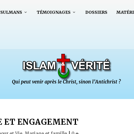
USULMANS
TÉMOIGNAGES
DOSSIERS
MATÉRI
E ET ENGAGEMENT
our et Vie
,
Mariage et famille
|
0