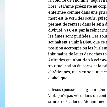
la volonté de l’homme, lequel n’
libre. 7) L’âme préexiste au corps
enfermée comme dans une priso
mort est le vœu des soufis, puisq
permet de rentrer dans le sein d
divinité. 9) C’est par la réincar
les âmes sont purifiées. Les souf
souhaitent s’unir à Dieu, que ce s
position accroupie ou les hurle
inhumains de leurs derviches to
Attitudes qui n’ont rien à voir av
spiritualisation du corps et la pr
chrétiennes, mais en sont une c
diabolique.
« Jésus (puisse le seigneur béni
Verbe) n’a pas vécu dans un con
similaire à celui de Mohammed.