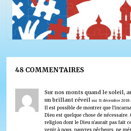
48 COMMENTAIRES
Défi lancé aux musulmans
30 novembre 2015
Sur nos monts quand le soleil, 
un brillant réveil
sur 31 décembre 2018 
Il est possible de montrer que l’incarn
Dieu est quelque chose de nécessaire.
religion dont le Dieu n’aurait pas fait c
venir à nous, pauvres pêcheurs, ne mér