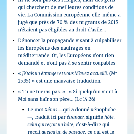
qui cherchent de meilleures conditions de
vie. La Commission européenne elle-même a
jugé que près de 70 % des migrants de 2015
n’étaient pas éligibles au droit d’asile…
Dénoncer la propagande visant à culpabiliser
les Européens des naufrages en
méditerranée. Or, les Européens n’ont rien
demandé et n’ont pas à se sentir coupables.
«
J’étais un étranger et vous M’avez accueilli
. (Mt
25.35) » est une mauvaise traduction.
« Tu ne tueras pas. » ; « Si quelqu’un vient à
Moi sans haïr son père… (Lc 14.26)
Le mot
Xénos
―qui a donné xénophobe
―, traduit ici par
étranger,
signifie
hôte,
celui qui reçoit un hôte
, c’est-à-dire qui
reçoit
quelqu’un de passage
, ce qui est le