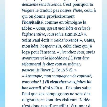
deuxième sens de xénos
. C’est pourquoi la
Vulgate
le traduit par
hospes
,
l’hôte
, celui à
qui on donne provisoirement
l’
hosp
italité, comme en témoigne la
Bible: «
Gaïus, qui est mon
hôte
et celui de
l’Église entière, vous salue.
(Rm 16.23) ».
Saint Paul écrit «
Gaios ho
xénos
», Gaïus,
mon
hôte
,
hospes meus
, celui chez qui je
loge pour l’instant. «
J’irai chez vous, après
avoir traversé la Macédoine […]. Peut-être
séjournerai-je chez vous
ou même y
passerai-je l’hiver.
(1 Co 16.5-6). » ;
«
Aristarque, mon compagnon de captivité,
vous salue […]
s’il vient chez vous
,
faites-lui
bon accueil
.
(Col 4.10) »… Pas plus saint
Paul que ses compagnons ne sont des
migrants, ce sont des visiteurs. L’idée
n’est donc pas d’accueillir l’étranger à