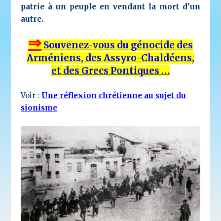
patrie à un peuple en vendant la mort d’un
autre.
⇒
Souvenez-vous du génocide des
Arméniens, des Assyro-Chaldéens,
et des Grecs Pontiques …
Voir :
Une réflexion chrétienne au sujet du
sionisme