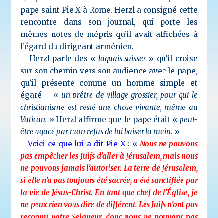
pape saint Pie X à Rome. Herzl a consigné cette
rencontre dans son journal, qui porte les
mêmes notes de mépris qu’il avait affichées à
l’égard du dirigeant arménien.
Herzl parle des «
laquais suisses
» qu’il croise
sur son chemin vers son audience avec le pape,
qu’il présente comme un homme simple et
égaré – «
un prêtre de village grossier, pour qui le
christianisme est resté une chose vivante, même au
Vatican.
» Herzl affirme que le pape était «
peut-
être agacé par mon refus de lui baiser la main
. »
Voici ce que lui a dit Pie X
: «
Nous ne pouvons
pas empêcher les Juifs d’aller à Jérusalem, mais nous
ne pouvons jamais l’autoriser. La terre de Jérusalem,
si elle n’a pas toujours été sacrée, a été sanctifiée par
la vie de Jésus-Christ. En tant que chef de l’Église, je
ne peux rien vous dire de différent. Les Juifs n’ont pas
reconnu notre Seigneur, donc nous ne pouvons pas