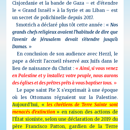
Cisjordanie et la bande de Gaza – et d’étendre
le « Grand Israël » à la Syrie et au Liban – est
un secret de polichinelle depuis 2017.
Smotrich a déclaré plus tôt cette année : «
Nos
grands chefs religieux avaient l’habitude de dire que
l’avenir de Jérusalem devait s’étendre jusqu’à
Damas.
»
En conclusion de son audience avec Herzl, le
pape a décrit l’accueil réservé aux Juifs dans le
lieu de naissance du Christ :
«
Ainsi, si vous venez
en Palestine et y installez votre peuple, nous aurons
des églises et des prêtres prêts à vous baptiser tous.
»
Le pape saint Pie X s’exprimait à une époque
où les Ottomans régnaient sur la Palestine.
Aujourd’hui, «
les chrétiens de Terre Sainte sont
menacés d’extinction
» en raison des actions de
l’État sioniste, selon une déclaration de 2019 du
père Francisco Patton, gardien de la Terre