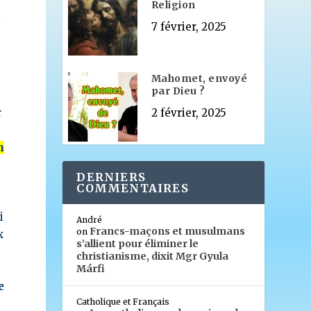
Religion
é
7 février, 2025
Mahomet, envoyé
par Dieu ?
2 février, 2025
r
n
DERNIERS
COMMENTAIRES
i
André
Francs-maçons et musulmans
on
x
s’allient pour éliminer le
christianisme, dixit Mgr Gyula
Márfi
e
Catholique et Français