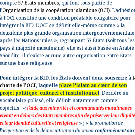
compte
57 États membres
, qui font tous partie de
l’
Organisation de la coopération islamique (OCI)
. L’adhésio
à l’OCI constitue une condition préalable obligatoire pour
intégrer la BID. L’OCI se définit elle-même comme « la
deuxième plus grande organisation intergouvernementale
après les Nations unies », regroupant 57 États (soit tous les
pays à majorité musulmane), elle est aussi basée en Arabie
Saoudite. Il n’existe aucune autre organisation entre États
sur une base religieuse.
Pour intégrer la BID, les États doivent donc souscrire à
l
charte de l’OCI
, laquelle
place l’islam au cœur de son
projet politique, culturel et institutionnel
.
Derrière un
vocabulaire polissé, elle définit notamment comme
objectifs : «
l’aide aux minorités et communautés musulmanes
vivant en dehors des États membres afin de préserver leur dignit
et leur identité culturelle et religieuse
» ; «
la promotion de
l’acquisition et de la démocratisation du savoir
conformément aux