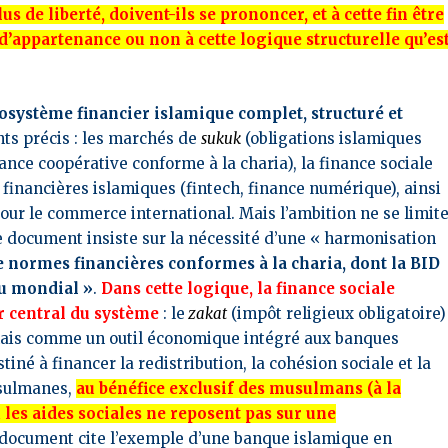
s de liberté, doivent-ils se prononcer, et à cette fin être
d’appartenance ou non à cette logique structurelle qu’es
cosystème financier islamique complet, structuré et
nts précis : les marchés de
sukuk
(obligations islamiques
ance coopérative conforme à la charia), la finance sociale
s financières islamiques (fintech, finance numérique), ainsi
our le commerce international. Mais l’ambition ne se limit
Le document insiste sur la nécessité d’une « harmonisation
 normes financières conformes à la charia, dont la BID
au mondial »
.
Dans cette logique, la finance sociale
r central du système
: le
zakat
(impôt religieux obligatoire)
mais comme un outil économique intégré aux banques
tiné à financer la redistribution, la cohésion sociale et la
usulmanes,
au bénéfice exclusif des musulmans (à la
les aides sociales ne reposent pas sur une
document cite l’exemple d’une banque islamique en