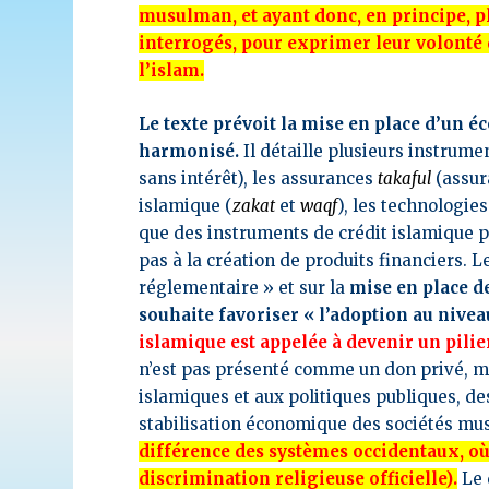
musulman, et ayant donc, en principe, plu
interrogés, pour exprimer leur volonté 
l’islam.
Le texte prévoit la mise en place d’un é
harmonisé.
Il détaille plusieurs instrume
sans intérêt), les assurances
takaful
(assur
islamique (
zakat
et
waqf
), les technologie
que des instruments de crédit islamique p
pas à la création de produits financiers. 
réglementaire » et sur la
mise en place de
souhaite favoriser « l’adoption au nive
islamique est appelée à devenir un pilie
n’est pas présenté comme un don privé, 
islamiques et aux politiques publiques, des
stabilisation économique des sociétés m
différence des systèmes occidentaux, où 
discrimination religieuse officielle).
Le 