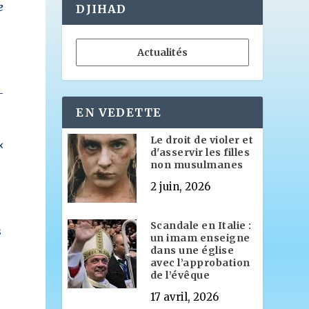
e
DJIHAD
Actualités
-
EN VEDETTE
Le droit de violer et
«
d'asservir les filles
non musulmanes
2 juin, 2026
Scandale en Italie :
s
un imam enseigne
dans une église
avec l’approbation
de l’évêque
17 avril, 2026
e