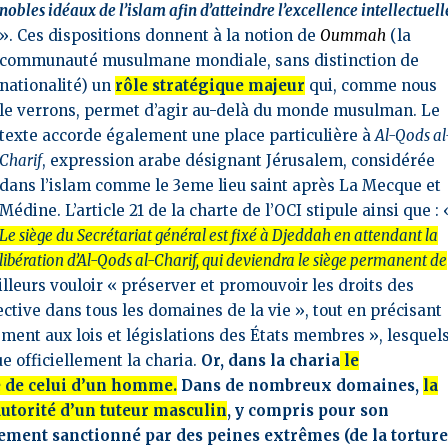
nobles idéaux de l’islam afin d’atteindre l’excellence intellectuell
». Ces dispositions donnent à la notion de
Oummah
(la
communauté musulmane mondiale, sans distinction de
nationalité) un
rôle stratégique majeur
qui, comme nous
le verrons, permet d’agir au-delà du monde musulman. Le
texte accorde également une place particulière à
Al-Qods al
Charif
, expression arabe désignant Jérusalem, considérée
dans l’islam comme le 3eme lieu saint après La Mecque et
Médine. L’article 21 de la charte de l’OCI stipule ainsi que : 
Le siège du Secrétariat général est fixé à Djeddah en attendant la
libération d’Al-Qods al-Charif, qui deviendra le siège permanent de
lleurs vouloir « préserver et promouvoir les droits des
ective dans tous les domaines de la vie », tout en précisant
ment aux lois et législations des États membres », lesquel
e officiellement la charia.
Or, d
ans la charia
le
 de celui d’un homme.
Dans de nombreux domaines,
la
utorité d’un tuteur masculin
, y compris pour son
lement sanctionné par des peines extrêmes (de la tortur