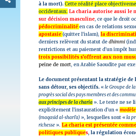
à la mort).
Cette réalité place objectivem
occidentaux.
La charia autorise aussi le
sur décision masculine
, ce que le droit 
pédocriminalité
en cas de relations sexu
apostasie
(quitter l’islam),
la discrimina
derniers relèvent du statut de
dhimmi
(ind
restrictions et au paiement d’un impôt hum
trois possibilités s’offrent aux non mu
peine de mort
, en Arabie Saoudite par exe
Le document présentant la stratégie de 
sans détour, ses objectifs.
«
le Groupe de la
progrès social des pays membres et des communa
aux principes de la charia
». Le texte ne se 
explicitement l’instauration d’un «
modèle 
(maqasid al-shari’a)
», lesquelles sont «
la pr
richesse
».
La charia est présentée comme 
politiques publique
s
, la régulation écon