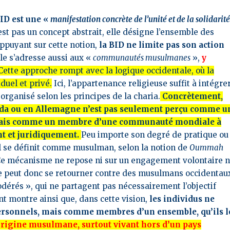
BID est une «
manifestation concrète de l’unité et de la solidarit
est pas un concept abstrait, elle désigne l’ensemble des
ppuyant sur cette notion,
la BID ne limite pas son action
lle s’adresse aussi aux «
communautés musulmanes
»,
y
Cette approche rompt avec la logique occidentale, où la
duel et privé.
Ici, l’appartenance religieuse suffit à intégre
organisé selon les principes de la charia.
Concrètement,
da ou en Allemagne n’est pas seulement perçu comme u
, mais comme un membre d’une communauté mondiale à
t et juridiquement.
Peu importe son degré de pratique ou
’il se définit comme musulman, selon la notion de
Oummah
le. Ce mécanisme ne repose ni sur un engagement volontaire n
ue peut donc se retourner contre des musulmans occidentau
odérés », qui ne partagent pas nécessairement l’objectif
t montre ainsi que, dans cette vision,
les individus ne
personnels, mais comme membres d’un ensemble, qu’ils l
origine musulmane, surtout vivant hors d’un pays