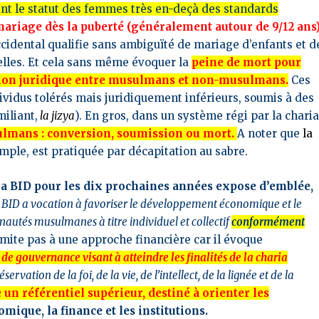
ent le statut des femmes très en-deçà des standards
 mariage dès la puberté (généralement autour de 9/12 ans
occidental qualifie sans ambiguïté de mariage d’enfants et d
elles. Et cela sans même évoquer la
peine de mort pour
tion juridique entre musulmans et non-musulmans.
Ces
ividus tolérés mais juridiquement inférieurs, soumis à des
iliant,
la jizya
). En gros, dans un système régi par la charia
sulmans : conversion, soumission ou mort.
A noter que
la
mple, est pratiquée par décapitation au sabre.
la BID pour les dix prochaines années expose d’emblée,
 BID a vocation à favoriser le développement économique et le
utés musulmanes à titre individuel et collectif
conformément
limite pas à une approche financière car il évoque
de gouvernance visant à atteindre les finalités de la charia
éservation de la foi, de la vie, de l’intellect, de la lignée et de la
un référentiel supérieur, destiné à orienter les
omique, la finance et les institutions.