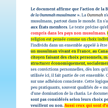
Le document affirme que l’action de la 
de la Oummah musulmane
».
La
Oummah
n’
musulmans, partout dans le monde. En s’a
aux États membres
. Le texte précise qu’e
compris dans les pays non musulmans.
religion est pensée comme un choix indivi
l’individu dans un ensemble appelé à être 
un musulman vivant en France, au Cana
citoyen faisant des choix personnels
structurer économiquement, socialemen
ses convictions personnelles, dès lors qu
utilisée ici, il fait partie de cet ensemb
sur une adhésion consciente. Cette logiq
peu pratiquants, souvent qualifiés de « m
d’une domination de la charia. Le documen
sont pas considérés selon leurs choix 
veuillent ou non.
Aussi ceux qui sont d’