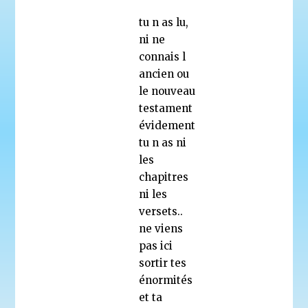
tu n as lu,
ni ne
connais l
ancien ou
le nouveau
testament
évidement
tu n as ni
les
chapitres
ni les
versets..
ne viens
pas ici
sortir tes
énormités
et ta