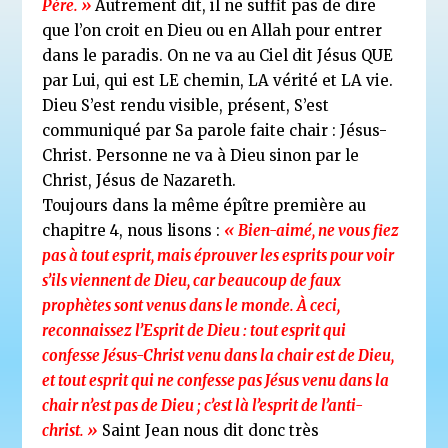
Père. »
Autrement dit, il ne suffit pas de dire
que l’on croit
en Dieu ou en Allah pour entrer
dans le paradis. On ne va au Ciel dit Jésus QUE
par Lui,
qui est LE chemin, LA vérité et LA vie.
Dieu S’est rendu visible, présent, S’est
communiqué par Sa parole
faite chair : Jésus-
Christ. Personne ne va à Dieu sinon par le
Christ, Jésus de Nazareth.
Toujours dans la même épître première au
chapitre 4, nous lisons :
« Bien-aimé, ne vous fiez
pas à tout esprit, mais éprouver les esprits pour voir
s’ils viennent de Dieu, car beaucoup de faux
prophètes sont venus dans le monde. À ceci,
reconnaissez l’Esprit de Dieu : tout esprit qui
confesse Jésus-Christ venu dans la chair est de Dieu,
et tout esprit qui ne confesse pas
Jésus venu dans la
chair n’est pas de Dieu ; c’est là l’esprit de l’anti-
christ. »
Saint Jean nous dit donc
très