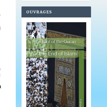
OUVRAGES
”
l
s
t
t