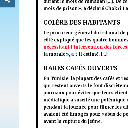
durant le mois de ramadan […]. De ce 
mois de prison »
, a déclaré Chokri L
COLÈRE DES HABITANTS
Le procureur général du tribunal de 
côté expliqué que les quatre homme
nécessitant l’intervention des forces 
la morale »
, a-t-il estimé. […]
RARES CAFÉS OUVERTS
En Tunisie, la plupart des cafés et 
qui restent ouverts le font discrètem
journaux pour éviter que leurs client
médiatique a suscité une polémique c
pendant la journée pour filmer les cli
avaient été limogés pour
« abus de p
avant la rupture du jeûne.