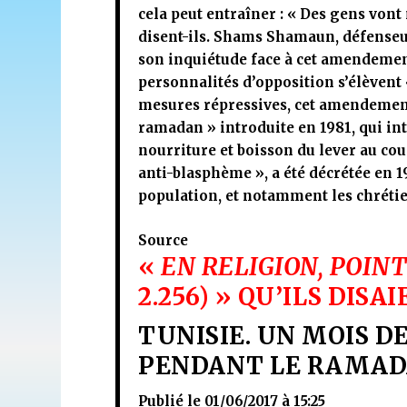
cela peut entraîner : « Des gens vont 
disent-ils. Shams Shamaun, défenseur
son inquiétude face à cet amendement
personnalités d’opposition s’élèvent «
mesures répressives, cet amendement 
ramadan » introduite en 1981, qui i
nourriture et boisson du lever au couc
anti-blasphème », a été décrétée en 19
population, et notamment les chrétie
Source
«
EN RELIGION, POIN
2.256) » QU’ILS DISA
TUNISIE. UN MOIS D
PENDANT LE RAMA
Publié le
01/06/2017 à 15:25