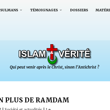
USULMANS
TÉMOIGNAGES
DOSSIERS
MATÉRI
EN PLUS DE RAMDAM
7
|
Société et actualités
|
1