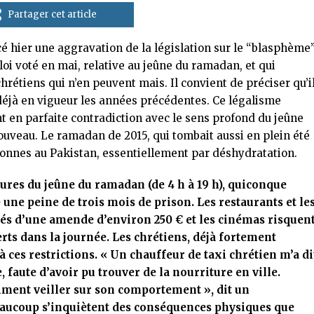
Partager cet article
 hier une aggravation de la législation sur le “blasphème
oi voté en mai, relative au jeûne du ramadan, et qui
étiens qui n’en peuvent mais. Il convient de préciser qu’i
 déjà en vigueur les années précédentes. Ce légalisme
t en parfaite contradiction avec le sens profond du jeûne
uveau. Le ramadan de 2015, qui tombait aussi en plein été
rsonnes au Pakistan, essentiellement par déshydratation.
ures du jeûne du ramadan (de 4 h à 19 h), quiconque
une peine de trois mois de prison. Les restaurants et le
axés d’une amende d’environ 250 € et les cinémas risquen
rts dans la journée. Les chrétiens, déjà fortement
à ces restrictions. « Un chauffeur de taxi chrétien m’a di
, faute d’avoir pu trouver de la nourriture en ville.
aiment veiller sur son comportement », dit un
eaucoup s’inquiètent des conséquences physiques que